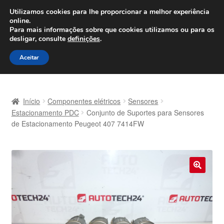
ENVIO a partir de 7 EUR
Utilizamos cookies para lhe proporcionar a melhor experiência
online.
Seg-Sex, das 9h às 16h
800 500 967
Para mais informações sobre que cookies utilizamos ou para os
desligar, consulte
definições
.
Ir
Saltar
Menu
Aceitar
para
para
a
o
Início
navegação
conteúdo
Início
Componentes elétricos
Sensores
Carrinho
Estacionamento PDC
Conjunto de Suportes para Sensores
de Estacionamento Peugeot 407 7414FW
Confira
Contato
🔍
Envio para todo o planeta
Minha conta