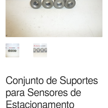
Pagamentos
Pagamentos
Política de Privacidade
Procedimento de Reclamação
Reclamações
Sobre nós
Conjunto de Suportes
Termos e Condições
para Sensores de
Transporte
Estacionamento