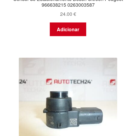
966638215 0263003587
24.00
€
Adicionar