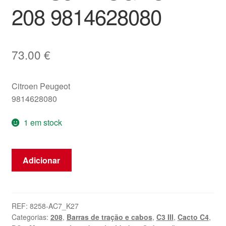
208 9814628080
73.00
€
Citroen Peugeot
9814628080
1 em stock
Quantidade
Adicionar
de
Troca
de
Marchas
REF:
8258-AC7_K27
Categorias:
208
,
Barras de tração e cabos
,
C3 III
,
Cacto C4
,
Automática