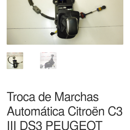
Pagamentos
Pagamentos
Política de Privacidade
Procedimento de Reclamação
Reclamações
Sobre nós
Troca de Marchas
Termos e Condições
Automática Citroën C3
Transporte
III DS3 PEUGEOT