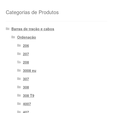
Categorias de Produtos
Barras de tração e cabos
Ordenação
206
207
208
3008 eu
307
308
308 T9
4007
407