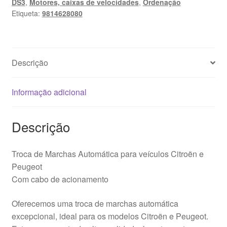
DS3
,
Motores, caixas de velocidades
,
Ordenação
Citroën
Etiqueta:
9814628080
C3
III
DS3
PEUGEOT
Descrição
208
9814628080
Informação adicional
Descrição
Troca de Marchas Automática para veículos Citroën e
Peugeot
Com cabo de acionamento
Oferecemos uma troca de marchas automática
excepcional, ideal para os modelos Citroën e Peugeot.