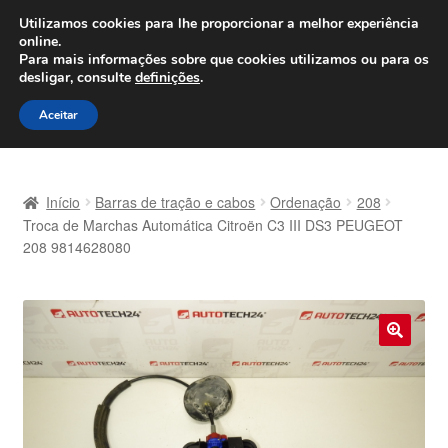
ENVIO a partir de 7 EUR
Utilizamos cookies para lhe proporcionar a melhor experiência
online.
Seg-Sex, das 9h às 16h
800 500 967
Para mais informações sobre que cookies utilizamos ou para os
desligar, consulte
definições
.
Ir
Saltar
Menu
Aceitar
para
para
a
o
Início
navegação
conteúdo
Início
Barras de tração e cabos
Ordenação
208
Carrinho
Troca de Marchas Automática Citroën C3 III DS3 PEUGEOT
208 9814628080
Confira
Contato
🔍
Envio para todo o planeta
Minha conta