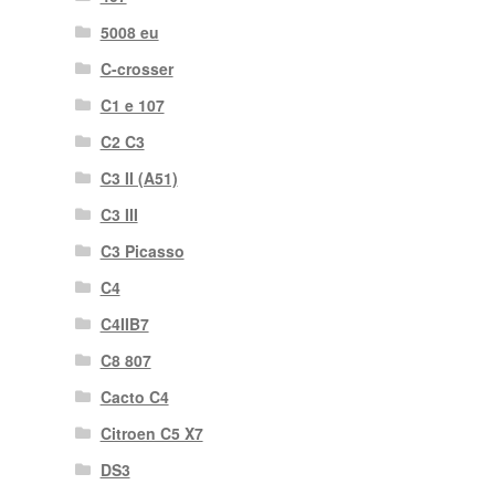
5008 eu
C-crosser
C1 e 107
C2 C3
C3 II (A51)
C3 III
C3 Picasso
C4
C4IIB7
C8 807
Cacto C4
Citroen C5 X7
DS3