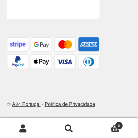
©
A24 Portugal
-
Política de Privacidade
0
Pesquisar
Pesquisa
por: