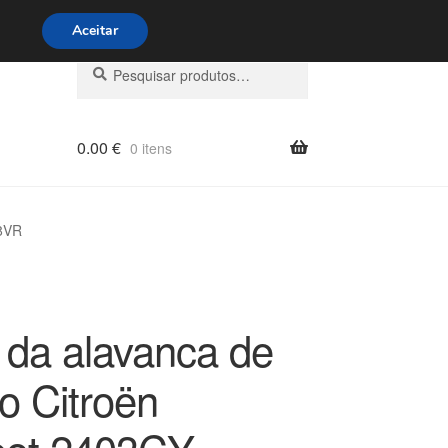
s 9h às 16h
800 500 967
Aceitar
Pesquisar
Pesquisa
por:
0.00
€
0 itens
88VR
da alavanca de
o Citroën