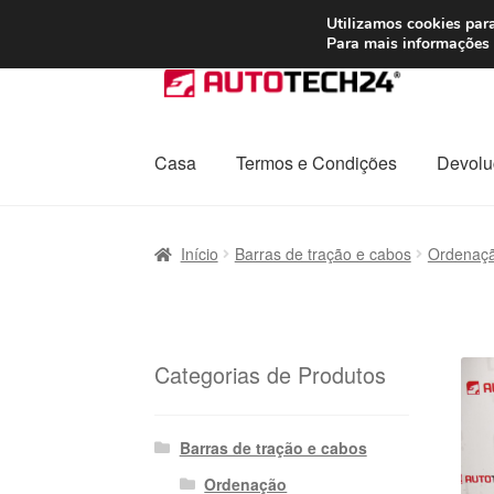
ENVIO a partir de
Utilizamos cookies para
Para mais informações 
Ir
Saltar
para
para
a
o
navegação
conteúdo
Casa
Termos e Condições
Devolu
Início
Carrinho
Confira
Contato
Envio para t
Início
Barras de tração e cabos
Ordenaç
Política de Privacidade
Procedimento de 
Transporte
Categorias de Produtos
Barras de tração e cabos
Ordenação