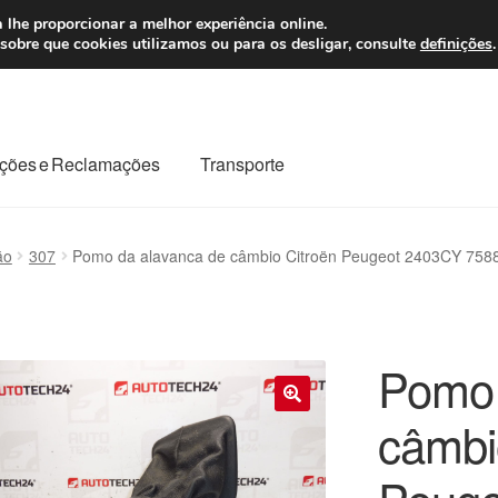
 7 EUR
Seg-Sex, da
 lhe proporcionar a melhor experiência online.
sobre que cookies utilizamos ou para os desligar, consulte
definições
.
ções e Reclamações
Transporte
odo o planeta
Minha conta
Pagamentos
Pagamentos
ão
307
Pomo da alavanca de câmbio Citroën Peugeot 2403CY 75
Reclamação
Reclamações
Sobre nós
Termos e Condições
Pomo 
câmbi
🔍