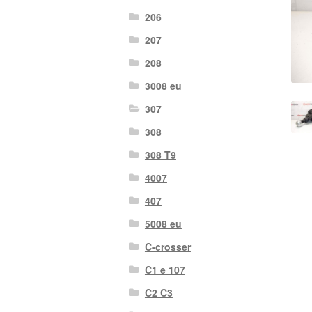
206
207
208
3008 eu
307
308
308 T9
4007
407
5008 eu
C-crosser
C1 e 107
C2 C3