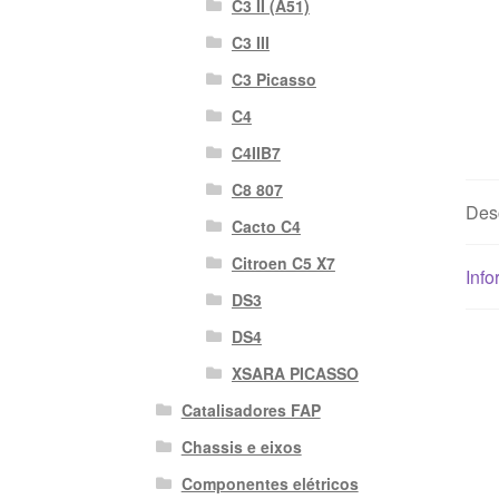
C3 II (A51)
C3 III
C3 Picasso
C4
C4IIB7
C8 807
Des
Cacto C4
Citroen C5 X7
Info
DS3
DS4
XSARA PICASSO
Catalisadores FAP
Chassis e eixos
Componentes elétricos