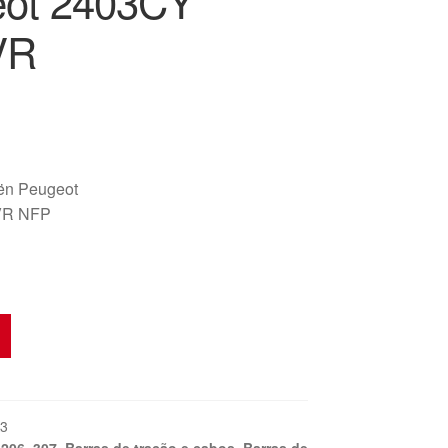
ot 2403CY
VR
oën Peugeot
VR NFP
3