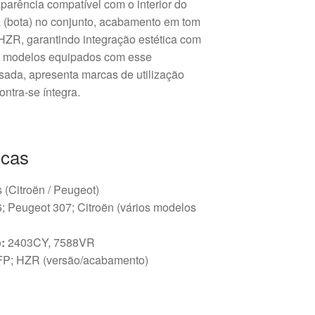
aparência compatível com o interior do
fa (bota) no conjunto, acabamento em tom
HZR, garantindo integração estética com
m modelos equipados com esse
sada, apresenta marcas de utilização
ontra-se íntegra.
icas
s (Citroën / Peugeot)
 Peugeot 307; Citroën (vários modelos
:
2403CY, 7588VR
P; HZR (versão/acabamento)