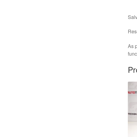
Salv
Rese
As p
fun
Pr