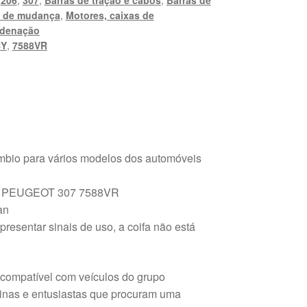
,
206
,
307
,
Barras de tração e cabos
,
Barras de
le de mudança
,
Motores, caixas de
denação
CY
,
7588VR
mbio para vários modelos dos automóveis
ra PEUGEOT 307 7588VR
an
esentar sinais de uso, a coifa não está
 compatível com veículos do grupo
icinas e entusiastas que procuram uma