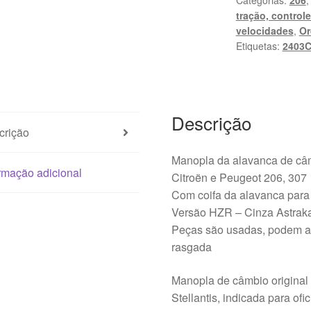
Categorias:
206
de
tração, contro
câmbio
velocidades
,
Or
Citroën
Etiquetas:
2403
Peugeot
2403CY
7588VR
Descrição
crição
Manopla da alavanca de câ
rmação adicional
Citroën e Peugeot 206, 307
Com coifa da alavanca pa
Versão HZR – Cinza Astrak
Peças são usadas, podem apr
rasgada
Manopla de câmbio original
Stellantis, indicada para of