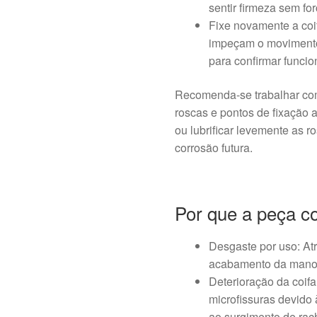
sentir firmeza sem fo
Fixe novamente a coi
impeçam o movimento
para confirmar funci
Recomenda-se trabalhar com
roscas e pontos de fixação 
ou lubrificar levemente as 
corrosão futura.
Por que a peça c
Desgaste por uso: At
acabamento da manop
Deterioração da coifa
microfissuras devido 
ao surgimento de rac