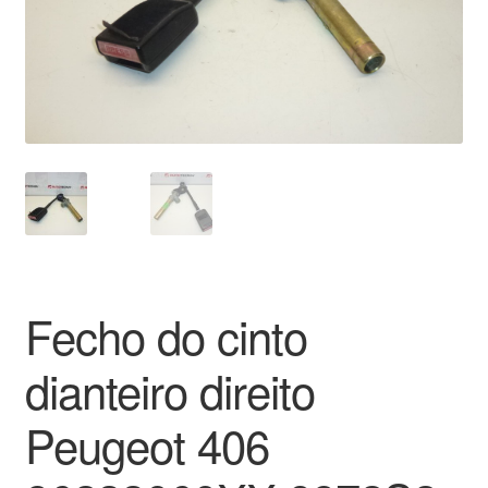
Pagamentos
Pagamentos
Política de Privacidade
Procedimento de Reclamação
Reclamações
Fecho do cinto
Sobre nós
dianteiro direito
Termos e Condições
Peugeot 406
Transporte