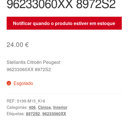
96233060XX 8972S2
Notificar quando o produto estiver em estoque
24.00
€
Stellantis Citroën Peugeot
96233060XX 8972S2
Esgotado
REF:
5199-M15_K16
Categorias:
406
,
Cintos
,
Interior
Etiquetas:
8972S2
,
96233060XX