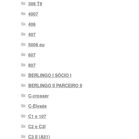
308 T9
4007
406
407
5008 eu
607
807
BERLINGO I SÓCIO I
BERLINGO II PARCEIRO II
C-crosser
C-Elysée
C1 e 107
C2 e C3I
C3 II (A51)