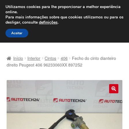
ENVIO a partir de 7 EUR
Utilizamos cookies para lhe proporcionar a melhor experiência
online.
Seg-Sex, das 9h às 16h
800 500 967
Para mais informações sobre que cookies utilizamos ou para os
desligar, consulte
definições
.
Ir
Saltar
Menu
Aceitar
para
para
a
o
Início
navegação
conteúdo
Início
Interior
Cintos
406
Fecho do cinto dianteiro
Carrinho
direito Peugeot 406 96233060XX 8972S2
Confira
Contato
🔍
Envio para todo o planeta
Minha conta