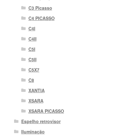
C3 Picasso
C4 PICASSO
C4I
C4II
C5I
C5II
C5X7
C8
XANTIA
XSARA
XSARA PICASSO
Espelho retrovisor
Iluminação