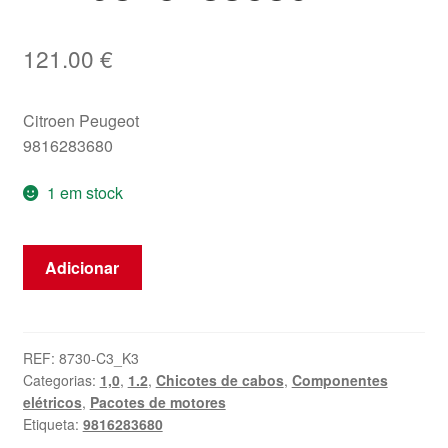
121.00
€
Citroen Peugeot
9816283680
1 em stock
Quantidade
Adicionar
de
Faisceau
Négatif
Citroën
REF:
8730-C3_K3
Categorias:
1,0
,
1.2
,
Chicotes de cabos
,
Componentes
Peugeot
elétricos
,
Pacotes de motores
1.0
Etiqueta:
9816283680
1.2