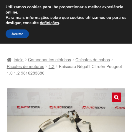
ENVIO a partir de 7 EUR
Utilizamos cookies para lhe proporcionar a melhor experiência
online.
Seg-Sex, das 9h às 16h
800 500 967
Para mais informações sobre que cookies utilizamos ou para os
desligar, consulte
definições
.
Ir
Saltar
Menu
Aceitar
para
para
a
o
Início
navegação
conteúdo
Início
Componentes elétricos
Chicotes de cabos
Carrinho
Pacotes de motores
1.2
Faisceau Négatif Citroën Peugeot
1.0 1.2 9816283680
Confira
Contato
🔍
Envio para todo o planeta
Minha conta