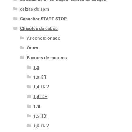
caixas de som
Capacitor START STOP
Chicotes de cabos
Ar condicionado
Outro
Pacotes de motores
1,0
1,0 KR
1,4 16 V
1,4 IDH
1,4i
1,5 HDi
1,6 16 V