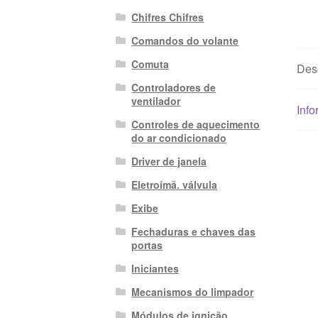
Chifres Chifres
Comandos do volante
Comuta
Des
Controladores de
ventilador
Info
Controles de aquecimento
do ar condicionado
Driver de janela
Eletroímã. válvula
Exibe
Fechaduras e chaves das
portas
Iniciantes
Mecanismos do limpador
Módulos de ignição