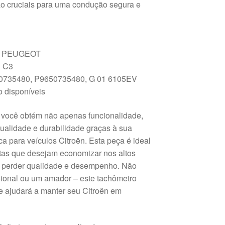
ão cruciais para uma condução segura e
 PEUGEOT
n C3
0735480, P9650735480, G 01 6105EV
 disponíveis
, você obtém não apenas funcionalidade,
ualidade e durabilidade graças à sua
ca para veículos Citroën. Esta peça é ideal
tas que desejam economizar nos altos
m perder qualidade e desempenho. Não
sional ou um amador – este tachômetro
e ajudará a manter seu Citroën em