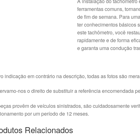
A instalação do tachômetro 
ferramentas comuns, tornan
de fim de semana. Para um
ter conhecimentos básicos s
este tachômetro, você restau
rapidamente e de forma efic
e garanta uma condução tran
o indicação em contrário na descrição, todas as fotos são meram
rvamo-nos o direito de substituir a referência encomendada pel
eças provêm de veículos sinistrados, são cuidadosamente veri
cionamento por um período de 12 meses.
odutos Relacionados