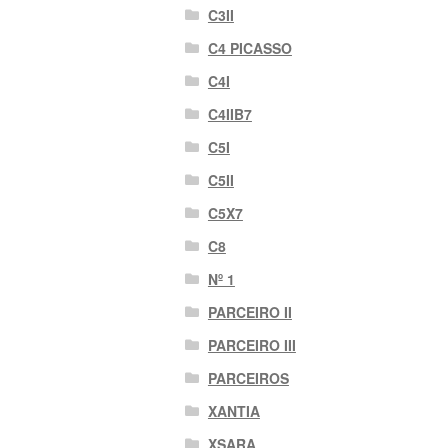
C3II
C4 PICASSO
C4I
C4IIB7
C5I
C5II
C5X7
C8
Nº 1
PARCEIRO II
PARCEIRO III
PARCEIROS
XANTIA
XSARA