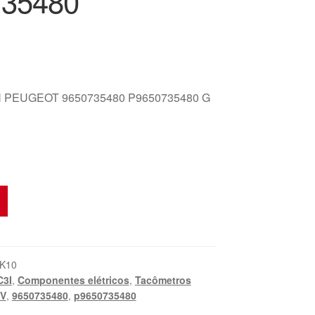
735480
 PEUGEOT 9650735480 P9650735480 G
K10
C3I
,
Componentes elétricos
,
Tacômetros
EV
,
9650735480
,
p9650735480