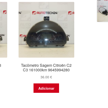
3
Tacômetro Sagem Citroën C2
C3 161000km 9645994280
36.00
€
Adicionar