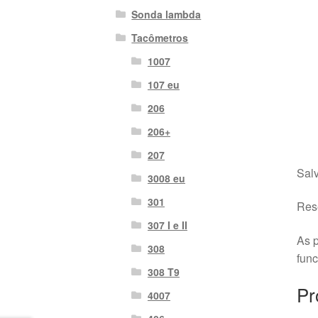
Sonda lambda
Tacômetros
1007
107 eu
206
206+
207
Salv
3008 eu
301
Rese
307 I e II
As p
308
fun
308 T9
Pr
4007