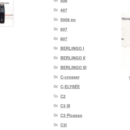
406
407
5008 eu
607
807
BERLINGO I
BERLINGO II
BERLINGO III
C-crosser
C-ELYSÉE
C2
C3 III
C3 Picasso
C3I