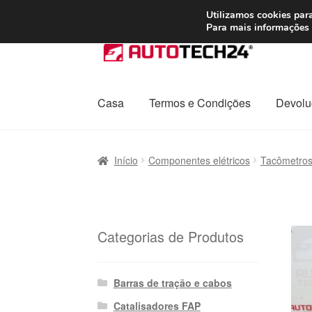
ENVIO a partir de
Utilizamos cookies para
Para mais informações 
Ir
Saltar
para
para
a
o
navegação
conteúdo
Casa
Termos e Condições
Devolu
Início
Carrinho
Confira
Contato
Envio para t
Início
Componentes elétricos
Tacômetro
Política de Privacidade
Procedimento de 
Transporte
Categorias de Produtos
Barras de tração e cabos
Catalisadores FAP