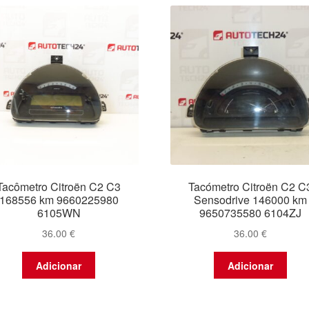
Tacômetro Citroën C2 C3
Tacómetro Citroën C2 C
168556 km 9660225980
Sensodrive 146000 km
6105WN
9650735580 6104ZJ
36.00
€
36.00
€
Adicionar
Adicionar