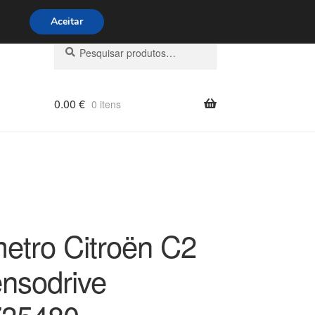
s 9h às 16h
800 500 967
Aceitar
Pesquisar
Pesquisa
por:
0.00
€
0 itens
etro Citroën C2
nsodrive