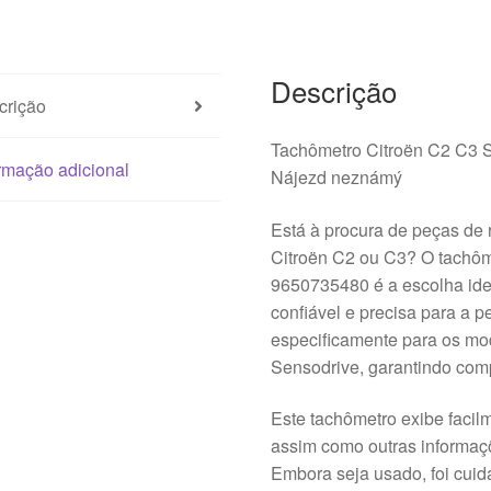
9650735480
Descrição
crição
Tachômetro Citroën C2 C3 
rmação adicional
Nájezd neznámý
Está à procura de peças de 
Citroën C2 ou C3? O tachôm
9650735480 é a escolha ide
confiável e precisa para a p
especificamente para os mo
Sensodrive, garantindo compa
Este tachômetro exibe facilm
assim como outras informaç
Embora seja usado, foi cui