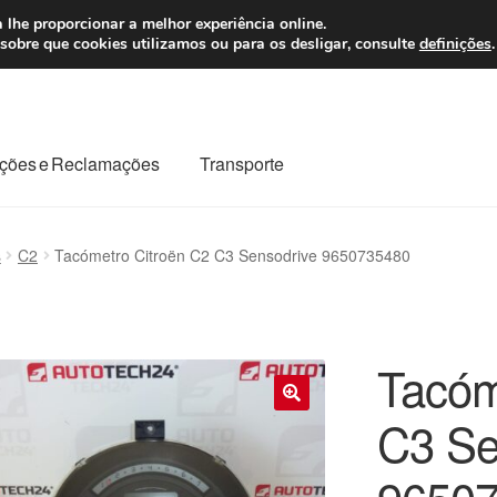
 7 EUR
Seg-Sex, da
 lhe proporcionar a melhor experiência online.
sobre que cookies utilizamos ou para os desligar, consulte
definições
.
ções e Reclamações
Transporte
odo o planeta
Minha conta
Pagamentos
Pagamentos
s
C2
Tacómetro Citroën C2 C3 Sensodrive 9650735480
Reclamação
Reclamações
Sobre nós
Termos e Condições
Tacóm
C3 Se
🔍