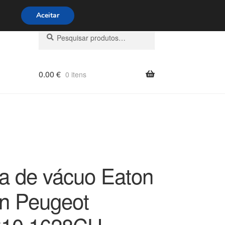
s 9h às 16h
800 500 967
Aceitar
Pesquisar
Pesquisa
por:
0.00
€
0 itens
la de vácuo Eaton
ën Peugeot