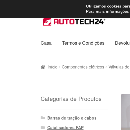
ENVIO a partir de
Utilizamos cookies para
Para mais informações 
Ir
Saltar
para
para
a
o
navegação
conteúdo
Casa
Termos e Condições
Devolu
Início
Carrinho
Confira
Contato
Envio para t
Início
Componentes elétricos
Válvulas de
Política de Privacidade
Procedimento de 
Transporte
Categorias de Produtos
Barras de tração e cabos
Catalisadores FAP