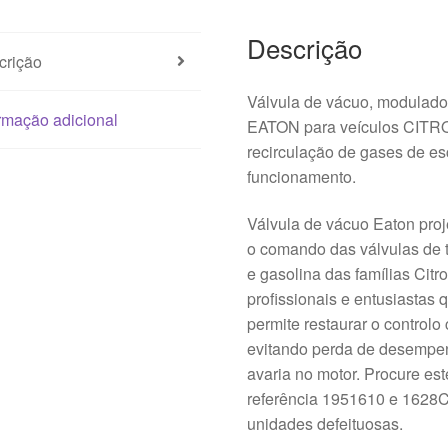
Descrição
crição
Válvula de vácuo, modulador
rmação adicional
EATON para veículos CITRO
recirculação de gases de e
funcionamento.
Válvula de vácuo Eaton proj
o comando das válvulas de t
e gasolina das famílias Cit
profissionais e entusiastas
permite restaurar o control
evitando perda de desempen
avaria no motor. Procure e
referência 1951610 e 1628C
unidades defeituosas.