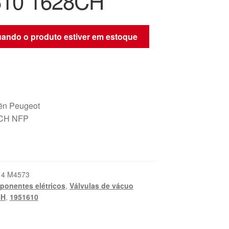
610 1628CH
quando o produto estiver em estoque
oën Peugeot
8CH NFP
14 M4573
onentes elétricos
,
Válvulas de vácuo
CH
,
1951610