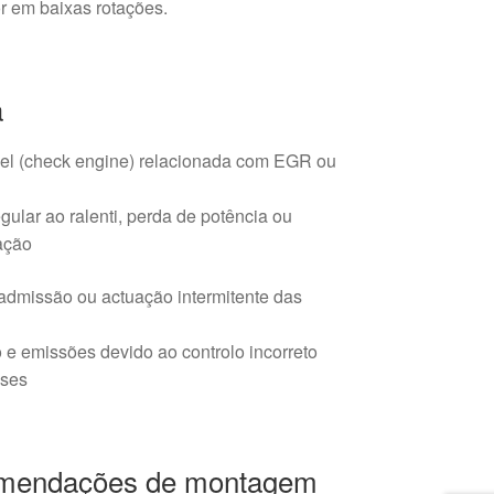
r em baixas rotações.
a
nel (check engine) relacionada com EGR ou
gular ao ralenti, perda de potência ou
ação
dmissão ou actuação intermitente das
 emissões devido ao controlo incorreto
ases
comendações de montagem