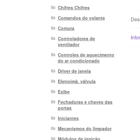
Chifres Chifres
Comandos do volante
Des
Comuta
Info
Controladores de
ventilador
Controles de aquecimento
do ar condicionado
Driver de janela
Eletroímã. válvula
Exibe
Fechaduras e chaves das
portas
Iniciantes
Mecanismos do limpador
Módulos de ignição