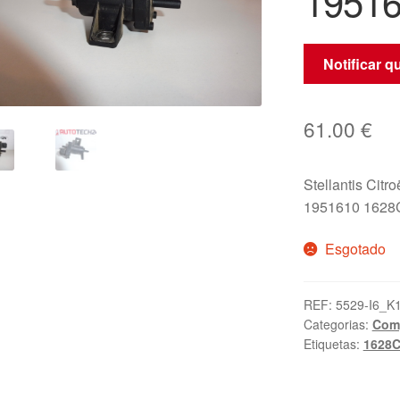
1951
Notificar 
61.00
€
Stellantis Citr
1951610 162
Esgotado
REF:
5529-I6_K
Categorias:
Comp
Etiquetas:
1628