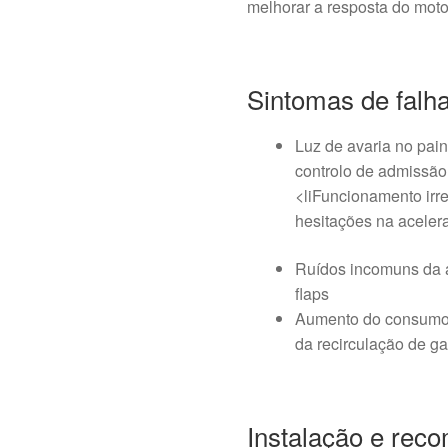
melhorar a resposta do moto
Sintomas de falh
Luz de avaria no pai
controlo de admissão
<liFuncionamento irre
hesitações na aceler
Ruídos incomuns da a
flaps
Aumento do consumo e
da recirculação de g
Instalação e re