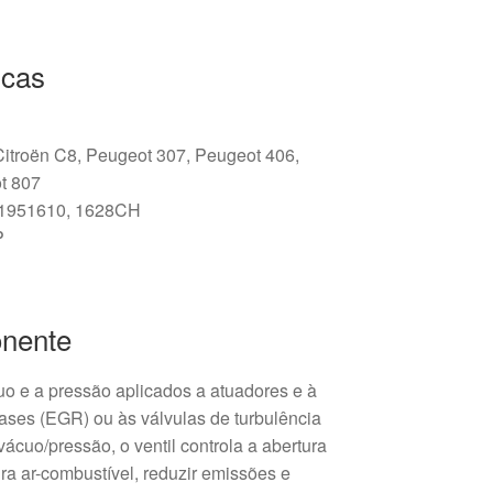
icas
Citroën C8, Peugeot 307, Peugeot 406,
t 807
 1951610, 1628CH
P
nente
uo e a pressão aplicados a atuadores e à
gases (EGR) ou às válvulas de turbulência
ácuo/pressão, o ventil controla a abertura
ura ar-combustível, reduzir emissões e