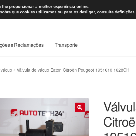
 7 EUR
Seg-Sex, da
 lhe proporcionar a melhor experiência online.
sobre que cookies utilizamos ou para os desligar, consulte
definições
.
ções e Reclamações
Transporte
odo o planeta
Minha conta
Pagamentos
Pagamentos
 vácuo
Válvula de vácuo Eaton Citroën Peugeot 1951610 1628CH
Reclamação
Reclamações
Sobre nós
Termos e Condições
Válvu
Citro
🔍