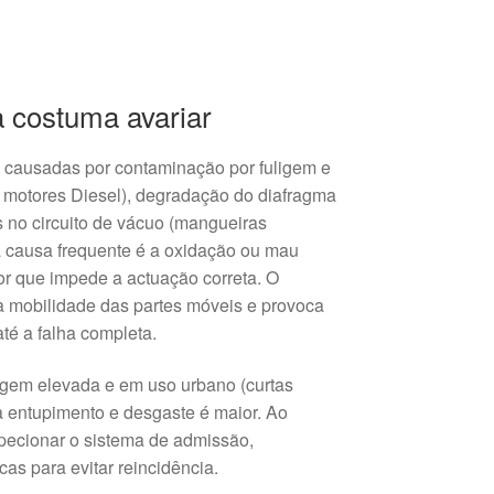
a costuma avariar
e causadas por contaminação por fuligem e
 motores Diesel), degradação do diafragma
s no circuito de vácuo (mangueiras
ra causa frequente é a oxidação ou mau
tor que impede a actuação correta. O
a mobilidade das partes móveis e provoca
té a falha completa.
gem elevada e em uso urbano (curtas
ra entupimento e desgaste é maior. Ao
nspecionar o sistema de admissão,
cas para evitar reincidência.