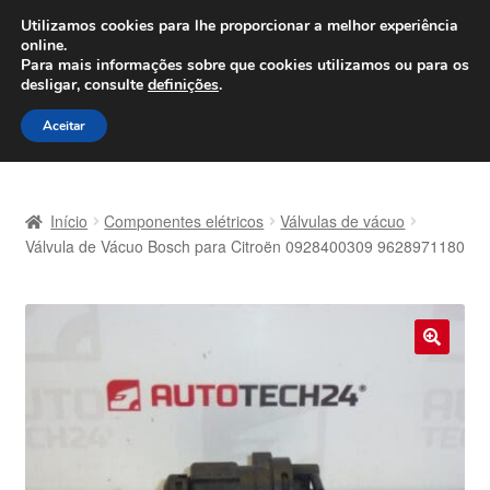
ENVIO a partir de 7 EUR
Utilizamos cookies para lhe proporcionar a melhor experiência
online.
Seg-Sex, das 9h às 16h
800 500 967
Para mais informações sobre que cookies utilizamos ou para os
desligar, consulte
definições
.
Ir
Saltar
Menu
Aceitar
para
para
a
o
Início
navegação
conteúdo
Início
Componentes elétricos
Válvulas de vácuo
Carrinho
Válvula de Vácuo Bosch para Citroën 0928400309 9628971180
Confira
Contato
🔍
Envio para todo o planeta
Minha conta