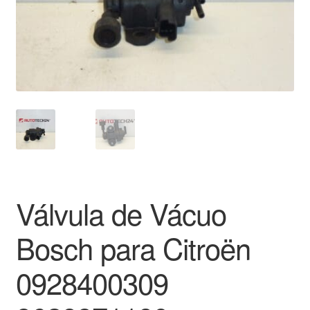
Pagamentos
Pagamentos
Política de Privacidade
Procedimento de Reclamação
Reclamações
Válvula de Vácuo
Sobre nós
Bosch para Citroën
Termos e Condições
0928400309
Transporte