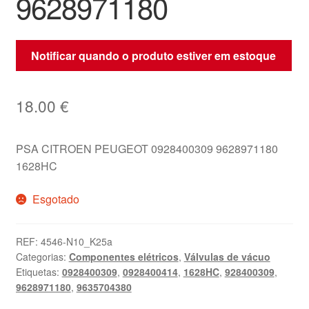
9628971180
Notificar quando o produto estiver em estoque
18.00
€
PSA CITROEN PEUGEOT 0928400309 9628971180
1628HC
Esgotado
REF:
4546-N10_K25a
Categorias:
Componentes elétricos
,
Válvulas de vácuo
Etiquetas:
0928400309
,
0928400414
,
1628HC
,
928400309
,
9628971180
,
9635704380