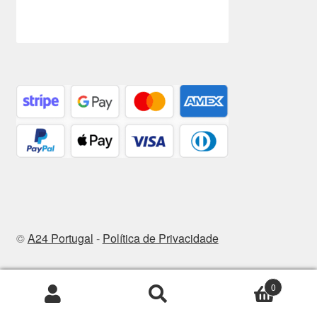
©
A24 Portugal
-
Política de Privacidade
0
Pesquisar
Pesquisa
por: