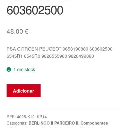
603602500
48.00
€
PSA CITROEN PEUGEOT 9653190880 603602500
6545R1 6545R0 9826555980 9828499880
1 em stock
Quantidade
Adicionar
de
Unidade
de
Airbag
REF:
4025-K12_KR14
Categorias:
BERLINGO II PARCEIRO II
,
Componentes
Citroën