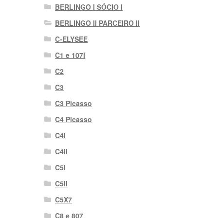
BERLINGO I SÓCIO I
BERLINGO II PARCEIRO II
C-ELYSEE
C1 e 107I
C2
C3
C3 Picasso
C4 Picasso
C4I
C4II
C5I
C5II
C5X7
C8 e 807