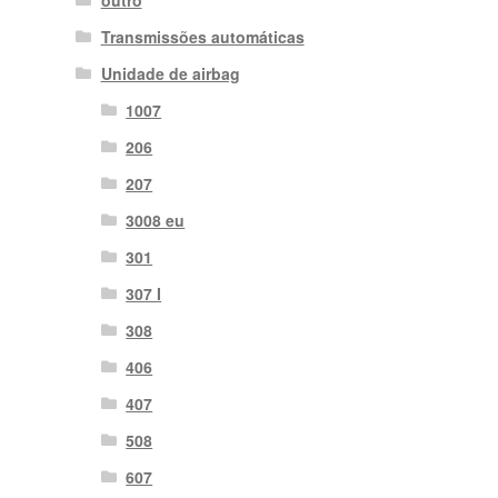
outro
Transmissões automáticas
Unidade de airbag
1007
206
207
3008 eu
301
307 I
308
406
407
508
607