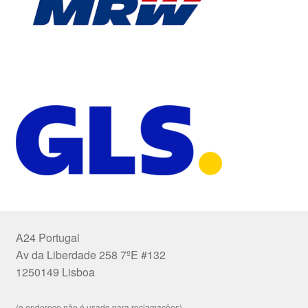
A24 Portugal
Av da Liberdade 258 7ºE #132
1250149 Lisboa
(o endereço não é usado para reclamações)