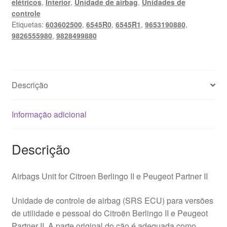
elétricos
,
Interior
,
Unidade de airbag
,
Unidades de
Peugeot
controle
9653190880
Etiquetas:
603602500
,
6545R0
,
6545R1
,
9653190880
,
603602500
9826555980
,
9828499880
Descrição
Informação adicional
Descrição
Airbags Unit for Citroen Berlingo II e Peugeot Partner II
Unidade de controle de airbag (SRS ECU) para versões
de utilidade e pessoal do Citroën Berlingo II e Peugeot
Partner II. A parte original do cão é adequada como