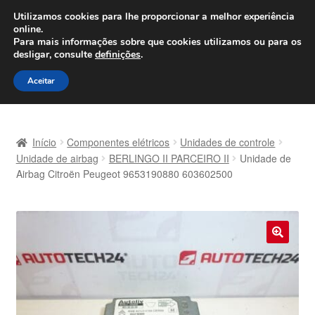
ENVIO a partir de 7 EUR
Utilizamos cookies para lhe proporcionar a melhor experiência
online.
Seg-Sex, das 9h às 16h
800 500 967
Para mais informações sobre que cookies utilizamos ou para os
desligar, consulte
definições
.
Ir
Saltar
Menu
Aceitar
para
para
a
o
Início
navegação
conteúdo
Início
Componentes elétricos
Unidades de controle
Carrinho
Unidade de airbag
BERLINGO II PARCEIRO II
Unidade de
Airbag Citroën Peugeot 9653190880 603602500
Confira
Contato
🔍
Envio para todo o planeta
Minha conta