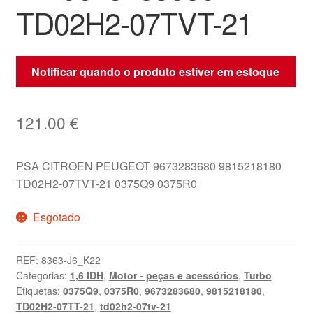
TD02H2-07TVT-21
Notificar quando o produto estiver em estoque
121.00
€
PSA CITROEN PEUGEOT 9673283680 9815218180
TD02H2-07TVT-21 0375Q9 0375R0
Esgotado
REF:
8363-J6_K22
Categorias:
1,6 IDH
,
Motor - peças e acessórios
,
Turbo
Etiquetas:
0375Q9
,
0375R0
,
9673283680
,
9815218180
,
TD02H2-07TT-21
,
td02h2-07tv-21