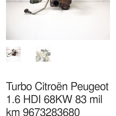
Pagamentos
Pagamentos
Política de Privacidade
Procedimento de Reclamação
Reclamações
Sobre nós
Turbo Citroën Peugeot
Termos e Condições
1.6 HDI 68KW 83 mil
Transporte
km 9673283680