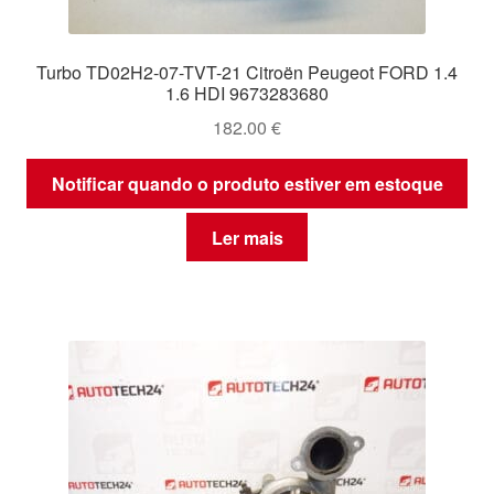
Turbo TD02H2-07-TVT-21 Citroën Peugeot FORD 1.4
1.6 HDI 9673283680
182.00
€
Notificar quando o produto estiver em estoque
Ler mais