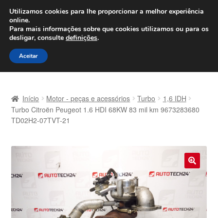
ENVIO a partir de 7 EUR
Utilizamos cookies para lhe proporcionar a melhor experiência
online.
Seg-Sex, das 9h às 16h
800 500 967
Para mais informações sobre que cookies utilizamos ou para os
desligar, consulte
definições
.
Ir
Saltar
Menu
Aceitar
para
para
a
o
Início
navegação
conteúdo
Início
Motor - peças e acessórios
Turbo
1,6 IDH
Carrinho
Turbo Citroën Peugeot 1.6 HDI 68KW 83 mil km 9673283680
TD02H2-07TVT-21
Confira
Contato
🔍
Envio para todo o planeta
Minha conta