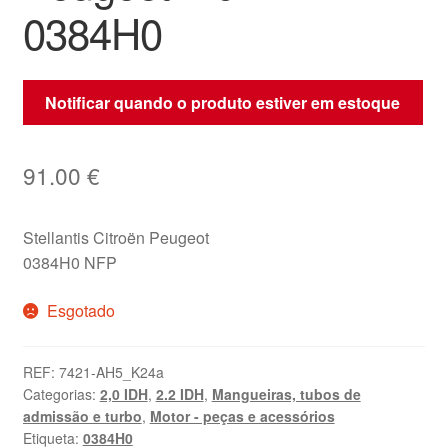
0384H0
Notificar quando o produto estiver em estoque
91.00
€
Stellantis Citroën Peugeot
0384H0 NFP
Esgotado
REF:
7421-AH5_K24a
Categorias:
2,0 IDH
,
2.2 IDH
,
Mangueiras, tubos de
admissão e turbo
,
Motor - peças e acessórios
Etiqueta:
0384H0