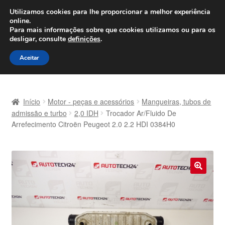
ENVIO a partir de 7 EUR
Utilizamos cookies para lhe proporcionar a melhor experiência
online.
Seg-Sex, das 9h às 16h
800 500 967
Para mais informações sobre que cookies utilizamos ou para os
desligar, consulte
definições
.
Ir
Saltar
Menu
Aceitar
para
para
a
o
Início
navegação
conteúdo
Início
Motor - peças e acessórios
Mangueiras, tubos de
Carrinho
admissão e turbo
2,0 IDH
Trocador Ar/Fluido De
Arrefecimento Citroën Peugeot 2.0 2.2 HDI 0384H0
Confira
Contato
🔍
Envio para todo o planeta
Minha conta