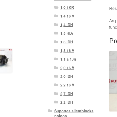
1,0 1KR
Rese
1,4 16 V
As p
1,4 IDH
fun
1,5 HDi
Pr
1,6 IDH
1,8 16 V
1.1ia 1.4i
2,0 16 V
2,0 IDH
2,2 16 V
2,7 IDH
2.2 IDH
Suportes silentblocks
poloos