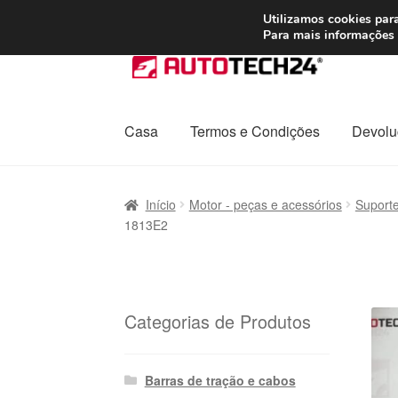
ENVIO a partir de
Utilizamos cookies para
Para mais informações 
Ir
Saltar
para
para
a
o
navegação
conteúdo
Casa
Termos e Condições
Devolu
Início
Carrinho
Confira
Contato
Envio para t
Início
Motor - peças e acessórios
Suporte
1813E2
Política de Privacidade
Procedimento de 
Transporte
Categorias de Produtos
Barras de tração e cabos