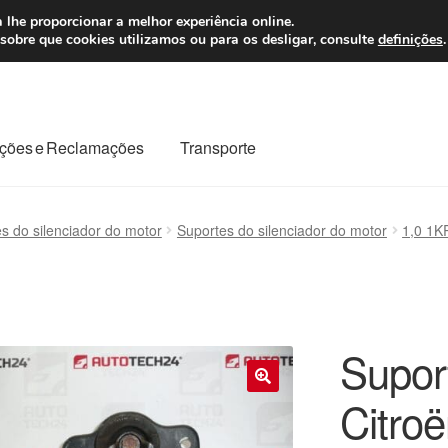
 7 EUR
Seg-Sex, da
 lhe proporcionar a melhor experiência online.
sobre que cookies utilizamos ou para os desligar, consulte
definições
.
ções e Reclamações
Transporte
odo o planeta
Minha conta
Pagamentos
Pagamentos
s do silenciador do motor
Suportes do silenciador do motor
1,0 1K
Reclamação
Reclamações
Sobre nós
Termos e Condições
Supor
Citro
🔍