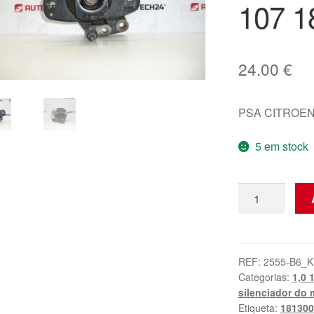
107 1
24.00
€
PSA CITROEN
5 em stock
Quantidade
de
Suporte
do
Motor
REF:
2555-B6_K
Categorias:
1,0 
Citroën
silenciador do 
C1
Etiqueta:
181300
Peugeot