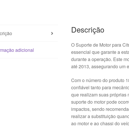
107
1813E2
Descrição
crição
O Suporte de Motor para Ci
rmação adicional
essencial que garante a est
durante a operação. Este mo
até 2013, assegurando um e
Com o número do produto 18
confiável tanto para mecâni
que realizam suas próprias
suporte do motor pode ocorr
impactos, sendo recomendad
realizar a substituição quan
ao motor e ao chassi do veíc