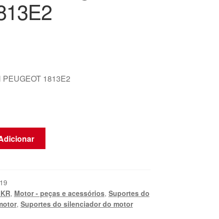
813E2
 PEUGEOT 1813E2
Adicionar
19
1KR
,
Motor - peças e acessórios
,
Suportes do
motor
,
Suportes do silenciador do motor