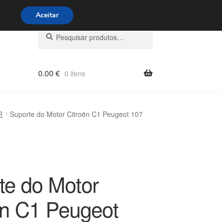
s 9h às 16h
800 500 967
Aceitar
Pesquisar
Pesquisa
por:
0.00
€
0 itens
R
Suporte do Motor Citroën C1 Peugeot 107
te do Motor
ën C1 Peugeot