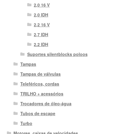
2,0 16 V
2,0 IDH
2,2 16 V
2,7 IDH
2.2 IDH
Suportes silentblocks poloos
Tampas
Tampas de válvulas
Teleféricos, cordas
TRILHO + acessórios
Trocadores de óleo-água
Tubos de escape
Turbo
Motores, caixas de velocidades