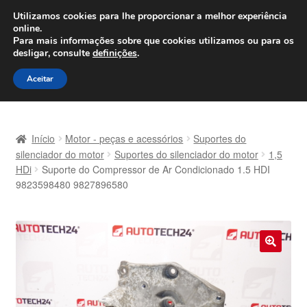
ENVIO a partir de 7 EUR
Utilizamos cookies para lhe proporcionar a melhor experiência
online.
Seg-Sex, das 9h às 16h
800 500 967
Para mais informações sobre que cookies utilizamos ou para os
desligar, consulte
definições
.
Ir
Saltar
Menu
Aceitar
para
para
a
o
Início
navegação
conteúdo
Início
Motor - peças e acessórios
Suportes do
Carrinho
silenciador do motor
Suportes do silenciador do motor
1,5
HDi
Suporte do Compressor de Ar Condicionado 1.5 HDI
9823598480 9827896580
Confira
Contato
Envio para todo o planeta
🔍
Minha conta