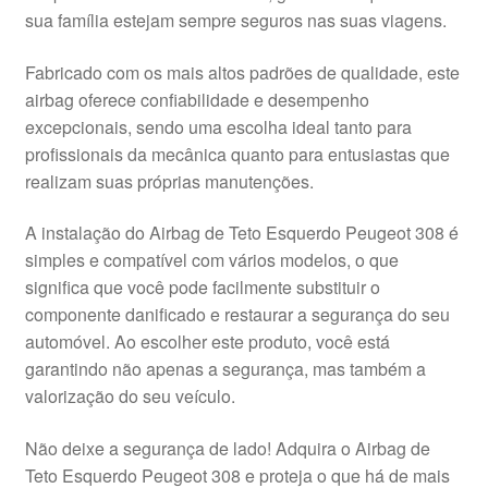
sua família estejam sempre seguros nas suas viagens.
Pagamentos
Fabricado com os mais altos padrões de qualidade, este
Pagamentos
airbag oferece confiabilidade e desempenho
excepcionais, sendo uma escolha ideal tanto para
Política de Privacidade
profissionais da mecânica quanto para entusiastas que
realizam suas próprias manutenções.
Procedimento de Reclamação
A instalação do Airbag de Teto Esquerdo Peugeot 308 é
simples e compatível com vários modelos, o que
Reclamações
significa que você pode facilmente substituir o
componente danificado e restaurar a segurança do seu
Sobre nós
automóvel. Ao escolher este produto, você está
garantindo não apenas a segurança, mas também a
Termos e Condições
valorização do seu veículo.
Transporte
Não deixe a segurança de lado! Adquira o Airbag de
Teto Esquerdo Peugeot 308 e proteja o que há de mais