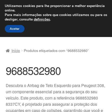
ENVIO a partir de 7 EUR
Utilizamos cookies para lhe proporcionar a melhor experiência
online.
Seg-Sex, das 9h às 16h
800 500 967
Para mais informações sobre que cookies utilizamos ou para os
desligar, consulte
definições
.
Ir
Saltar
Menu
Aceitar
para
para
a
o
Início
navegação
conteúdo
Início
Produtos etiquetados com “9688532980”
Carrinho
9688532980
Confira
Contato
Descubra o Airbag de Teto Esquerdo para Peugeot 308,
um componente essencial para a segurança do seu
Envio para todo o planeta
veículo. Este produto, com a referência 9688532980
8337CY, é projetado para assegurar a proteção dos
Minha conta
ocupantes em caso de colisões, garantindo que você e