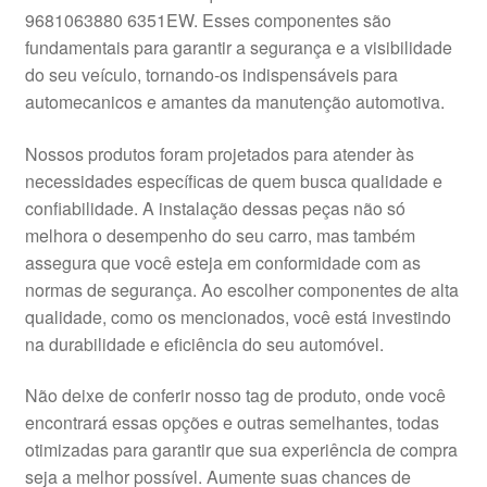
9681063880 6351EW. Esses componentes são
Pagamentos
fundamentais para garantir a segurança e a visibilidade
do seu veículo, tornando-os indispensáveis para
Pagamentos
automecanicos e amantes da manutenção automotiva.
Política de Privacidade
Nossos produtos foram projetados para atender às
necessidades específicas de quem busca qualidade e
confiabilidade. A instalação dessas peças não só
Procedimento de Reclamação
melhora o desempenho do seu carro, mas também
assegura que você esteja em conformidade com as
Reclamações
normas de segurança. Ao escolher componentes de alta
qualidade, como os mencionados, você está investindo
Sobre nós
na durabilidade e eficiência do seu automóvel.
Termos e Condições
Não deixe de conferir nosso tag de produto, onde você
encontrará essas opções e outras semelhantes, todas
Transporte
otimizadas para garantir que sua experiência de compra
seja a melhor possível. Aumente suas chances de