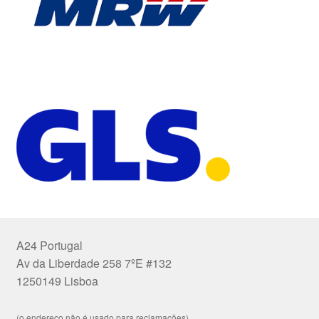
A24 Portugal
Av da Liberdade 258 7ºE #132
1250149 Lisboa
(o endereço não é usado para reclamações)