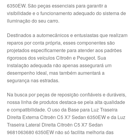
6350EW. São peças essenciais para garantir a
Pagamentos
visibilidade e o funcionamento adequado do sistema de
iluminação do seu carro.
Pagamentos
Destinados a automecânicos e entusiastas que realizam
Política de Privacidade
reparos por conta própria, esses componentes são
projetados especificamente para atender aos padrões
rigorosos dos veículos Citroën e Peugeot. Sua
Procedimento de Reclamação
instalação adequada não apenas assegurará um
desempenho ideal, mas também aumentará a
Reclamações
segurança nas estradas.
Sobre nós
Na busca por peças de reposição confiáveis e duráveis,
nossa linha de produtos destaca-se pela alta qualidade
Termos e Condições
e compatibilidade. O uso da Base para Luz Traseira
Direita Externa Citroën C5 X7 Sedan 6350EW e da Luz
Transporte
Traseira Lateral Direita Citroën C5 X7 Sedan
9681063680 6350EW não só facilita melhoria das