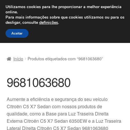
ENVIO a partir de 7 EUR
Utilizamos cookies para lhe proporcionar a melhor experiência
online.
Seg-Sex, das 9h às 16h
800 500 967
Para mais informações sobre que cookies utilizamos ou para os
desligar, consulte
definições
.
Ir
Saltar
Menu
Aceitar
para
para
a
o
Início
navegação
conteúdo
Início
Produtos etiquetados com “9681063680”
Carrinho
9681063680
Confira
Contato
Aumente a eficiência e segurança do seu veículo
Citroën C5 X7 Sedan com nossos produtos de
Envio para todo o planeta
qualidade, como a Base para Luz Traseira Direita
Externa Citroën C5 X7 Sedan 6350EW e a Luz Traseira
Minha conta
Lateral Direita Citroën C5 X7 Sedan 9681063680