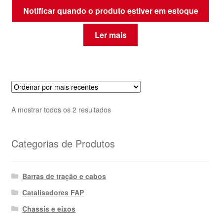
Notificar quando o produto estiver em estoque
Ler mais
Ordenado
A mostrar todos os 2 resultados
por
mais
Categorias de Produtos
recentes
Barras de tração e cabos
Catalisadores FAP
Chassis e eixos