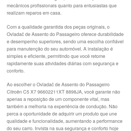
mecânicos profissionais quanto para entusiastas que
Pagamentos
realizam reparos em casa.
Pagamentos
Com a qualidade garantida dos peças originais, o
Ovladač de Assento do Passageiro oferece durabilidade
Política de Privacidade
e desempenho superiores, sendo uma escolha confiável
para manutenção do seu automóvel. A instalação é
simples e eficiente, permitindo que você retome
Procedimento de Reclamação
rapidamente suas atividades diárias com segurança e
conforto.
Reclamações
Ao escolher o Ovladač de Assento do Passageiro
Sobre nós
Citroën C5 X7 96602211XT 8898JA, você garante não
apenas a reposição de um componente vital, mas
Termos e Condições
também a melhoria na experiência de condução. Não
perca a oportunidade de adquirir um produto que une
Transporte
qualidade e funcionalidade, aumentando a performance
do seu carro. Invista na sua segurança e conforto hoje