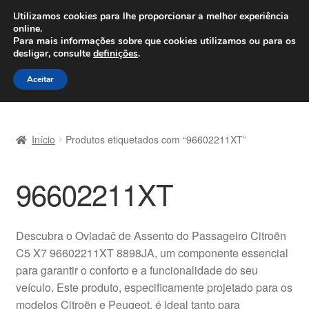
ENVIO a partir de 7 EUR
Utilizamos cookies para lhe proporcionar a melhor experiência
online.
Seg-Sex, das 9h às 16h
800 500 967
Para mais informações sobre que cookies utilizamos ou para os
desligar, consulte
definições
.
Ir
Saltar
Menu
Aceitar
para
para
a
o
Início
navegação
conteúdo
Início
Produtos etiquetados com “96602211XT”
Carrinho
96602211XT
Confira
Contato
Descubra o Ovladač de Assento do Passageiro Citroën
C5 X7 96602211XT 8898JA, um componente essencial
Envio para todo o planeta
para garantir o conforto e a funcionalidade do seu
veículo. Este produto, especificamente projetado para os
Minha conta
modelos Citroën e Peugeot, é ideal tanto para