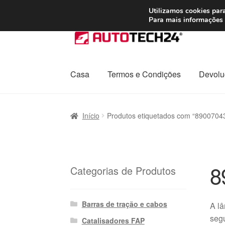
ENVIO a partir de
Utilizamos cookies para
Para mais informações 
Ir
Saltar
para
para
a
o
navegação
conteúdo
Casa
Termos e Condições
Devolu
Início
Carrinho
Confira
Contato
Envio para t
Início
Produtos etiquetados com “8900704
Política de Privacidade
Procedimento de 
Transporte
8
Categorias de Produtos
Barras de tração e cabos
A l
segu
Catalisadores FAP