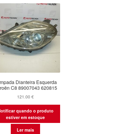
mpada Dianteira Esquerda
troën C8 89007043 620815
121.00
€
otificar quando o produto
estiver em estoque
Ler mais