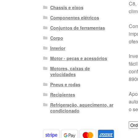
C8, 
Chassis e eixos
clim
Componentes elétricos
Como
Conjuntos de ferramentas
impo
Corpo
ofer
Interior
Inve
Motor - peças e acessórios
fáci
Motores, caixas de
conf
velocidades
890
Pneus e rodas
Apo
Recipientes
auto
Refrigeração, aquecimento, ar
o se
condicionado