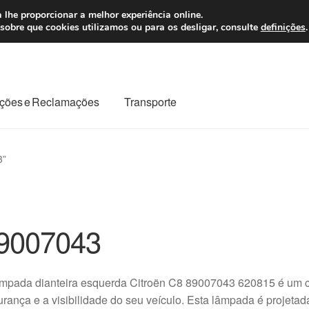
 7 EUR
Seg-Sex, da
 lhe proporcionar a melhor experiência online.
sobre que cookies utilizamos ou para os desligar, consulte
definições
.
ções e Reclamações
Transporte
odo o planeta
Minha conta
Pagamentos
Pagamentos
3”
Reclamação
Reclamações
Sobre nós
Termos e Condições
9007043
âmpada dianteira esquerda Citroën C8 89007043 620815 é um c
rança e a visibilidade do seu veículo. Esta lâmpada é projeta