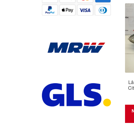
Lâ
Ci
N