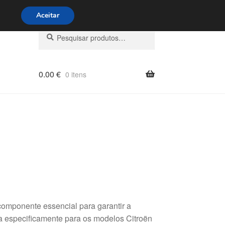
s 9h às 16h
800 500 967
Aceitar
Pesquisar
Pesquisa
por:
0.00
€
0 itens
omponente essencial para garantir a
da especificamente para os modelos Citroën