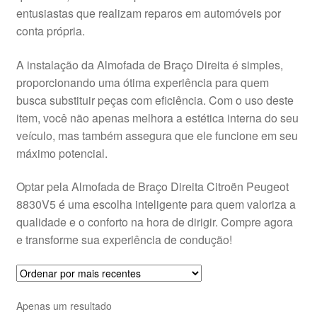
entusiastas que realizam reparos em automóveis por
Pagamentos
conta própria.
Pagamentos
A instalação da Almofada de Braço Direita é simples,
proporcionando uma ótima experiência para quem
Política de Privacidade
busca substituir peças com eficiência. Com o uso deste
item, você não apenas melhora a estética interna do seu
veículo, mas também assegura que ele funcione em seu
Procedimento de Reclamação
máximo potencial.
Reclamações
Optar pela Almofada de Braço Direita Citroën Peugeot
8830V5 é uma escolha inteligente para quem valoriza a
Sobre nós
qualidade e o conforto na hora de dirigir. Compre agora
e transforme sua experiência de condução!
Termos e Condições
Transporte
Apenas um resultado