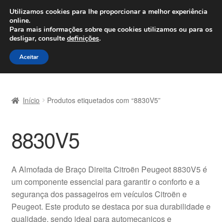
ENVIO a partir de 7 EUR
Utilizamos cookies para lhe proporcionar a melhor experiência
online.
Seg-Sex, das 9h às 16h
800 500 967
Para mais informações sobre que cookies utilizamos ou para os
desligar, consulte
definições
.
Ir
Saltar
Menu
Aceitar
para
para
a
o
Início
navegação
conteúdo
Início
Produtos etiquetados com “8830V5”
Carrinho
8830V5
Confira
Contato
A Almofada de Braço Direita Citroën Peugeot 8830V5 é
um componente essencial para garantir o conforto e a
Envio para todo o planeta
segurança dos passageiros em veículos Citroën e
Peugeot. Este produto se destaca por sua durabilidade e
Minha conta
qualidade, sendo ideal para automecanicos e