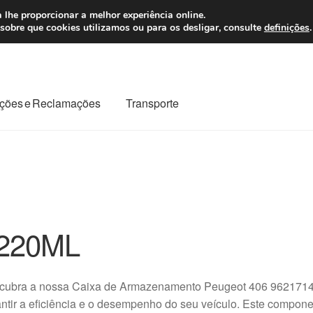
 7 EUR
Seg-Sex, da
 lhe proporcionar a melhor experiência online.
sobre que cookies utilizamos ou para os desligar, consulte
definições
.
ções e Reclamações
Transporte
odo o planeta
Minha conta
Pagamentos
Pagamentos
Reclamação
Reclamações
Sobre nós
Termos e Condições
220ML
cubra a nossa Caixa de Armazenamento Peugeot 406 9621714
ntir a eficiência e o desempenho do seu veículo. Este compone