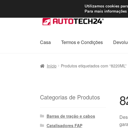
ENVIO a partir de
Utilizamos cookies para
Para mais informações 
Ir
Saltar
para
para
a
o
navegação
conteúdo
Casa
Termos e Condições
Devolu
Início
Carrinho
Confira
Contato
Envio para t
Início
Produtos etiquetados com “8220ML”
Política de Privacidade
Procedimento de 
Transporte
8
Categorias de Produtos
Barras de tração e cabos
Des
gara
Catalisadores FAP