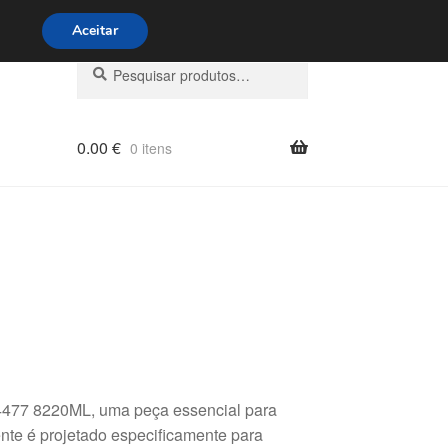
s 9h às 16h
800 500 967
Aceitar
Pesquisar
Pesquisa
por:
0.00
€
0 itens
477 8220ML, uma peça essencial para
nte é projetado especificamente para