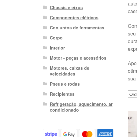
aut
Chassis e eixos
case
Componentes elétricos
Com
Conjuntos de ferramentas
seu 
Corpo
dura
Interior
expe
Motor - peças e acessórios
Apo
Motores, caixas de
otim
velocidades
sua
Pneus e rodas
Recipientes
Refrigeração, aquecimento, ar
condicionado