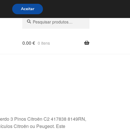
s 9h às 16h
800 500 967
Aceitar
Pesquisar
Pesquisa
por:
0.00
€
0 itens
querdo 3 Pinos Citroën C2 417838 8149RN,
ículos Citroën ou Peugeot. Este