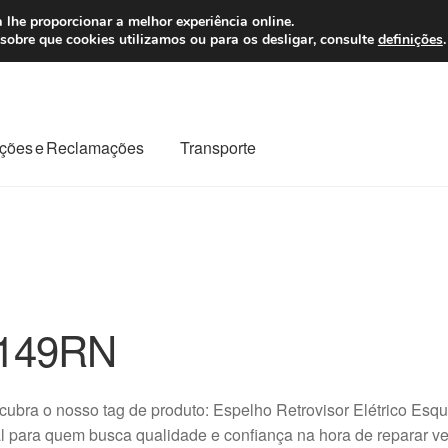
 7 EUR
Seg-Sex, da
 lhe proporcionar a melhor experiência online.
sobre que cookies utilizamos ou para os desligar, consulte
definições
.
ções e Reclamações
Transporte
odo o planeta
Minha conta
Pagamentos
Pagamentos
Reclamação
Reclamações
Sobre nós
Termos e Condições
149RN
ubra o nosso tag de produto: Espelho Retrovisor Elétrico Es
l para quem busca qualidade e confiança na hora de reparar ve