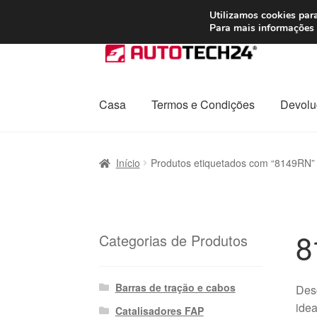
ENVIO a partir de
Utilizamos cookies para
Para mais informações 
Ir
Saltar
para
para
a
o
navegação
conteúdo
Casa
Termos e Condições
Devolu
Início
Carrinho
Confira
Contato
Envio para t
Início
Produtos etiquetados com “8149RN”
Política de Privacidade
Procedimento de 
Transporte
8
Categorias de Produtos
Barras de tração e cabos
Desc
idea
Catalisadores FAP