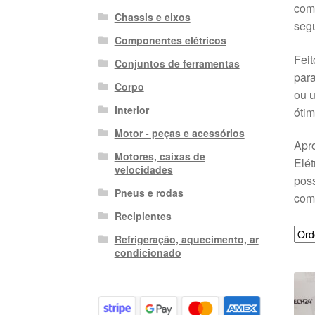
comp
Chassis e eixos
segu
Componentes elétricos
Feit
Conjuntos de ferramentas
para
Corpo
ou u
Interior
ótim
Motor - peças e acessórios
Apro
Motores, caixas de
Elét
velocidades
poss
Pneus e rodas
com
Recipientes
Refrigeração, aquecimento, ar
condicionado