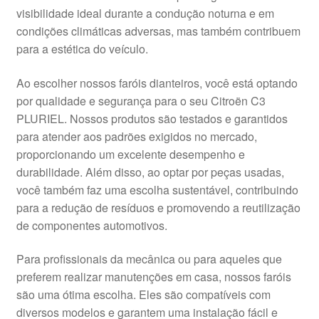
visibilidade ideal durante a condução noturna e em
Pagamentos
condições climáticas adversas, mas também contribuem
para a estética do veículo.
Pagamentos
Ao escolher nossos faróis dianteiros, você está optando
Política de Privacidade
por qualidade e segurança para o seu Citroën C3
PLURIEL. Nossos produtos são testados e garantidos
para atender aos padrões exigidos no mercado,
Procedimento de Reclamação
proporcionando um excelente desempenho e
durabilidade. Além disso, ao optar por peças usadas,
Reclamações
você também faz uma escolha sustentável, contribuindo
para a redução de resíduos e promovendo a reutilização
Sobre nós
de componentes automotivos.
Termos e Condições
Para profissionais da mecânica ou para aqueles que
preferem realizar manutenções em casa, nossos faróis
Transporte
são uma ótima escolha. Eles são compatíveis com
diversos modelos e garantem uma instalação fácil e