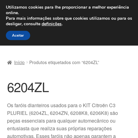
ENVIO a partir de 7 EUR
Utilizamos cookies para lhe proporcionar a melhor experiência
online.
Seg-Sex, das 9h às 16h
800 500 967
Para mais informações sobre que cookies utilizamos ou para os
desligar, consulte
definições
.
Ir
Saltar
Menu
Aceitar
para
para
a
o
Início
navegação
conteúdo
Início
Produtos etiquetados com “6204ZL”
Carrinho
6204ZL
Confira
Contato
Os faróis dianteiros usados para o KIT Citroën C3
PLURIEL (6204ZL, 6204ZN, 6208K8, 6206K8) são
Envio para todo o planeta
peças essenciais para qualquer automecânico ou
entusiasta que realiza suas próprias reparações
Minha conta
automotivas. Esses faróis não apenas garantem a