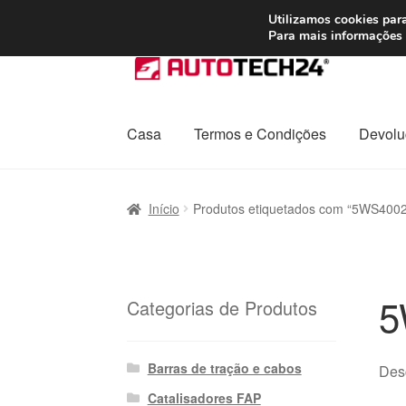
ENVIO a partir de
Utilizamos cookies para
Para mais informações 
Ir
Saltar
para
para
a
o
navegação
conteúdo
Casa
Termos e Condições
Devolu
Início
Carrinho
Confira
Contato
Envio para t
Início
Produtos etiquetados com “5WS400
Política de Privacidade
Procedimento de 
Transporte
5
Categorias de Produtos
Barras de tração e cabos
Desc
Catalisadores FAP