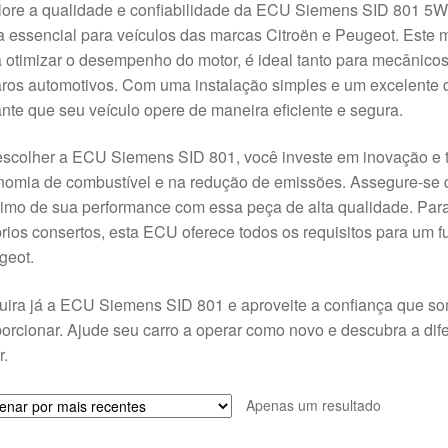
lore a qualidade e confiabilidade da ECU Siemens SID 801
 essencial para veículos das marcas Citroën e Peugeot. Este m
 otimizar o desempenho do motor, é ideal tanto para mecânicos
aros automotivos. Com uma instalação simples e um excelent
nte que seu veículo opere de maneira eficiente e segura.
scolher a ECU Siemens SID 801, você investe em inovação e t
omia de combustível e na redução de emissões. Assegure-se d
imo de sua performance com essa peça de alta qualidade. Par
rios consertos, esta ECU oferece todos os requisitos para um
geot.
uira já a ECU Siemens SID 801 e aproveite a confiança que s
orcionar. Ajude seu carro a operar como novo e descubra a di
r.
Apenas um resultado