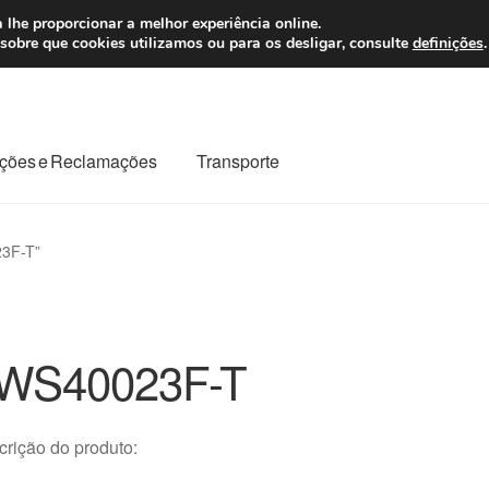
 7 EUR
Seg-Sex, da
 lhe proporcionar a melhor experiência online.
sobre que cookies utilizamos ou para os desligar, consulte
definições
.
ções e Reclamações
Transporte
odo o planeta
Minha conta
Pagamentos
Pagamentos
23F-T”
Reclamação
Reclamações
Sobre nós
Termos e Condições
WS40023F-T
rição do produto: