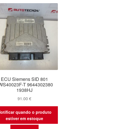
ECU Siemens SID 801
WS40023F-T 9644302380
1938HJ
91.00
€
otificar quando o produto
estiver em estoque