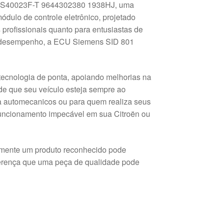
 5WS40023F-T 9644302380 1938HJ, uma
ódulo de controle eletrônico, projetado
 profissionais quanto para entusiastas de
e desempenho, a ECU Siemens SID 801
ecnologia de ponta, apoiando melhorias na
e que seu veículo esteja sempre ao
a automecanicos ou para quem realiza seus
 funcionamento impecável em sua Citroën ou
omente um produto reconhecido pode
ferença que uma peça de qualidade pode