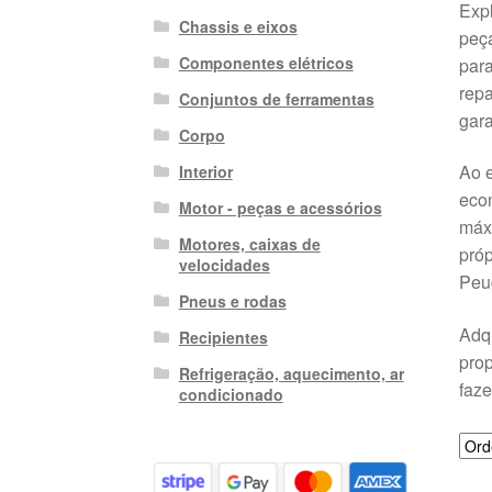
Exp
Chassis e eixos
peça
Componentes elétricos
para
rep
Conjuntos de ferramentas
gara
Corpo
Ao e
Interior
econ
Motor - peças e acessórios
máx
Motores, caixas de
próp
velocidades
Peu
Pneus e rodas
Adq
Recipientes
prop
Refrigeração, aquecimento, ar
faze
condicionado