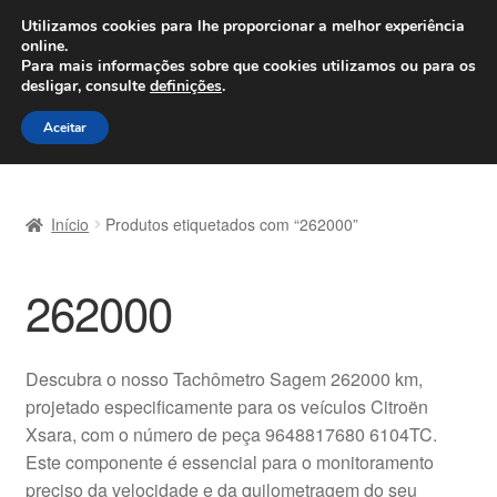
ENVIO a partir de 7 EUR
Utilizamos cookies para lhe proporcionar a melhor experiência
online.
Seg-Sex, das 9h às 16h
800 500 967
Para mais informações sobre que cookies utilizamos ou para os
desligar, consulte
definições
.
Ir
Saltar
Menu
Aceitar
para
para
a
o
Início
navegação
conteúdo
Início
Produtos etiquetados com “262000”
Carrinho
262000
Confira
Contato
Descubra o nosso Tachômetro Sagem 262000 km,
projetado especificamente para os veículos Citroën
Envio para todo o planeta
Xsara, com o número de peça 9648817680 6104TC.
Este componente é essencial para o monitoramento
Minha conta
preciso da velocidade e da quilometragem do seu