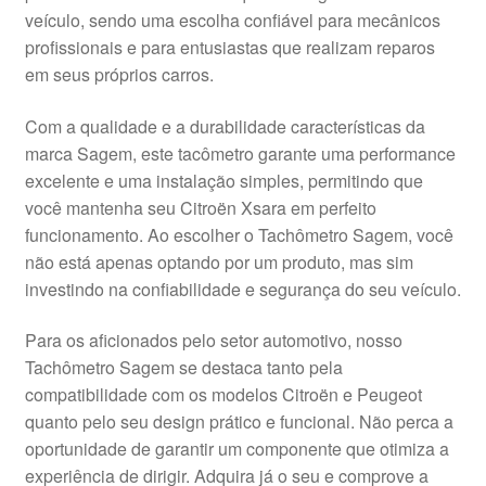
veículo, sendo uma escolha confiável para mecânicos
Pagamentos
profissionais e para entusiastas que realizam reparos
em seus próprios carros.
Pagamentos
Com a qualidade e a durabilidade características da
Política de Privacidade
marca Sagem, este tacômetro garante uma performance
excelente e uma instalação simples, permitindo que
você mantenha seu Citroën Xsara em perfeito
Procedimento de Reclamação
funcionamento. Ao escolher o Tachômetro Sagem, você
não está apenas optando por um produto, mas sim
Reclamações
investindo na confiabilidade e segurança do seu veículo.
Sobre nós
Para os aficionados pelo setor automotivo, nosso
Tachômetro Sagem se destaca tanto pela
Termos e Condições
compatibilidade com os modelos Citroën e Peugeot
quanto pelo seu design prático e funcional. Não perca a
Transporte
oportunidade de garantir um componente que otimiza a
experiência de dirigir. Adquira já o seu e comprove a