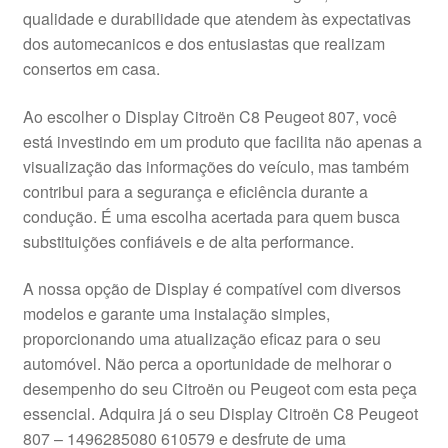
qualidade e durabilidade que atendem às expectativas
Pagamentos
dos automecanicos e dos entusiastas que realizam
consertos em casa.
Pagamentos
Ao escolher o Display Citroën C8 Peugeot 807, você
Política de Privacidade
está investindo em um produto que facilita não apenas a
visualização das informações do veículo, mas também
contribui para a segurança e eficiência durante a
Procedimento de Reclamação
condução. É uma escolha acertada para quem busca
substituições confiáveis e de alta performance.
Reclamações
A nossa opção de Display é compatível com diversos
Sobre nós
modelos e garante uma instalação simples,
proporcionando uma atualização eficaz para o seu
Termos e Condições
automóvel. Não perca a oportunidade de melhorar o
desempenho do seu Citroën ou Peugeot com esta peça
Transporte
essencial. Adquira já o seu Display Citroën C8 Peugeot
807 – 1496285080 610579 e desfrute de uma