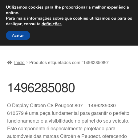
ENVIO a partir de 7 EUR
Utilizamos cookies para lhe proporcionar a melhor experiência
online.
Seg-Sex, das 9h às 16h
800 500 967
Para mais informações sobre que cookies utilizamos ou para os
desligar, consulte
definições
.
Ir
Saltar
Menu
Aceitar
para
para
a
o
Início
navegação
conteúdo
Início
Produtos etiquetados com “1496285080”
Carrinho
1496285080
Confira
Contato
O Display Citroën C8 Peugeot 807 – 1496285080
610579 é uma peça fundamental para garantir o perfeito
Envio para todo o planeta
funcionamento e a visibilidade no painel do seu veículo.
Este componente é especialmente projetado para
Minha conta
automóveis das marcas Citroën e Peugeot, oferecendo