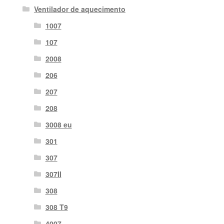
Ventilador de aquecimento
1007
107
2008
206
207
208
3008 eu
301
307
307II
308
308 T9
4007