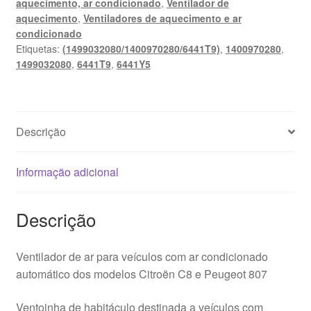
aquecimento, ar condicionado
,
Ventilador de
C8
aquecimento
,
Ventiladores de aquecimento e ar
Peugeot
condicionado
807
Etiquetas:
(1499032080/1400970280/6441T9)
,
1400970280
,
1499032080
1499032080
,
6441T9
,
6441Y5
6441T9
Descrição
Informação adicional
Descrição
Ventilador de ar para veículos com ar condicionado
automático dos modelos Citroën C8 e Peugeot 807
Ventoinha de habitáculo destinada a veículos com