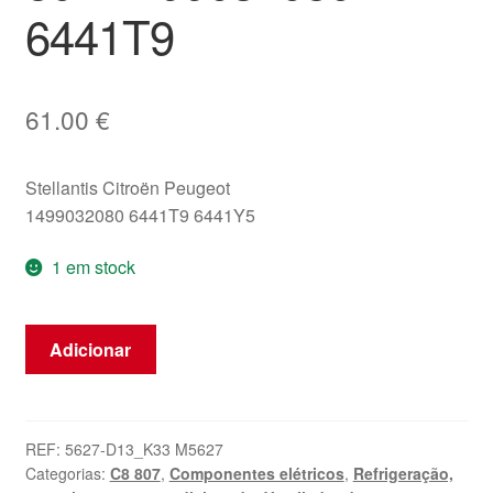
6441T9
61.00
€
Stellantis Citroën Peugeot
1499032080 6441T9 6441Y5
1 em stock
Quantidade
Adicionar
de
Ventoinha
de
ar
REF:
5627-D13_K33 M5627
Categorias:
C8 807
,
Componentes elétricos
,
Refrigeração,
Citroën