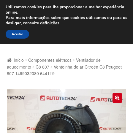
ENVIO a partir de 7 EUR
Utilizamos cookies para lhe proporcionar a melhor experiência
online.
Seg-Sex, das 9h às 16h
800 500 967
Para mais informações sobre que cookies utilizamos ou para os
desligar, consulte
definições
.
Ir
Saltar
Menu
Aceitar
para
para
a
o
Início
navegação
conteúdo
Início
Componentes elétricos
Ventilador de
Carrinho
aquecimento
C8 807
Ventoinha de ar Citroën C8 Peugeot
807 1499032080 6441T9
Confira
Contato
🔍
Envio para todo o planeta
Minha conta