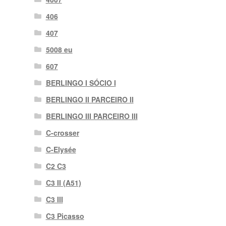
406
407
5008 eu
607
BERLINGO I SÓCIO I
BERLINGO II PARCEIRO II
BERLINGO III PARCEIRO III
C-crosser
C-Elysée
C2 C3
C3 II (A51)
C3 III
C3 Picasso