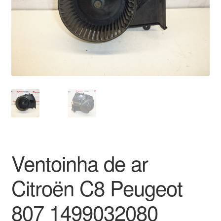
Pagamentos
Pagamentos
Política de Privacidade
Procedimento de Reclamação
Reclamações
Sobre nós
Ventoinha de ar
Termos e Condições
Citroën C8 Peugeot
Transporte
807 1499032080