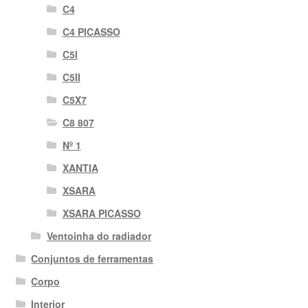
C4
C4 PICASSO
C5I
C5II
C5X7
C8 807
Nº 1
XANTIA
XSARA
XSARA PICASSO
Ventoinha do radiador
Conjuntos de ferramentas
Corpo
Interior