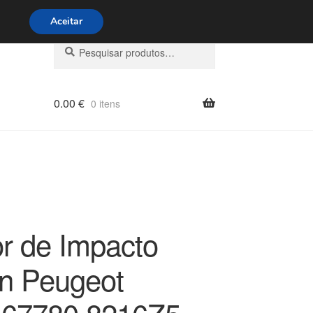
s 9h às 16h
800 500 967
Aceitar
Pesquisar
Pesquisa
por:
0.00
€
0 itens
r de Impacto
ën Peugeot