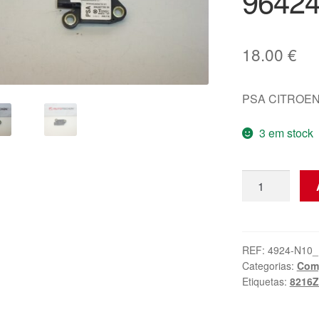
96424
18.00
€
PSA CITROEN
3 em stock
Quantidade
de
Sensor
de
Impacto
REF:
4924-N10_
Categorias:
Comp
Citroën
Etiquetas:
8216Z
Peugeot
9642467780