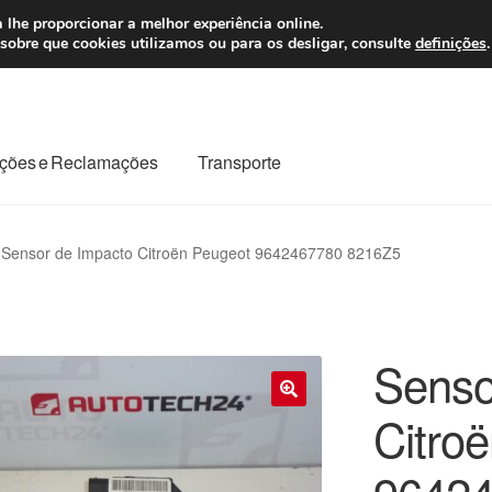
 7 EUR
Seg-Sex, da
 lhe proporcionar a melhor experiência online.
sobre que cookies utilizamos ou para os desligar, consulte
definições
.
ções e Reclamações
Transporte
odo o planeta
Minha conta
Pagamentos
Pagamentos
Sensor de Impacto Citroën Peugeot 9642467780 8216Z5
Reclamação
Reclamações
Sobre nós
Termos e Condições
Senso
Citro
🔍