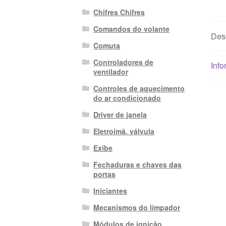
Chifres Chifres
Comandos do volante
Des
Comuta
Controladores de
Info
ventilador
Controles de aquecimento
do ar condicionado
Driver de janela
Eletroímã. válvula
Exibe
Fechaduras e chaves das
portas
Iniciantes
Mecanismos do limpador
Módulos de ignição