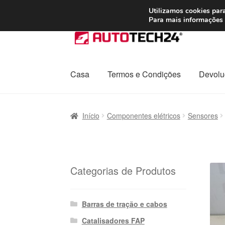
ENVIO a partir de
Utilizamos cookies para
Para mais informações 
Ir
Saltar
para
para
a
o
navegação
conteúdo
Casa
Termos e Condições
Devolu
Início
Carrinho
Confira
Contato
Envio para t
Início
Componentes elétricos
Sensores
Política de Privacidade
Procedimento de 
Transporte
Categorias de Produtos
Barras de tração e cabos
Catalisadores FAP