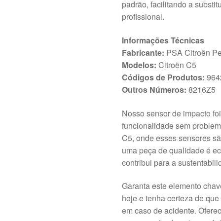
padrão, facilitando a substi
profissional.
Informações Técnicas
Fabricante:
PSA Citroën P
Modelos:
Citroën C5
Códigos de Produtos:
964
Outros Números:
8216Z5
Nosso sensor de impacto fo
funcionalidade sem problem
C5, onde esses sensores são
uma peça de qualidade é e
contribui para a sustentabil
Garanta este elemento chav
hoje e tenha certeza de qu
em caso de acidente. Ofere