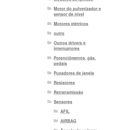
Motor do pulverizador e
sensor de nível
Motores elétricos
outro
Outros drivers e
interruptores
Potenciômetros, gás.
pedais
Puxadores de janela
Resistores
Retransmissão
Sensores
AFIL
AIRBAG