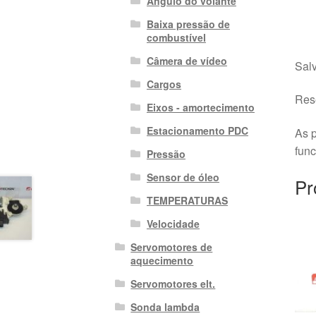
Ângulo do volante
Baixa pressão de
combustível
Câmera de vídeo
Salv
Cargos
Rese
Eixos - amortecimento
Estacionamento PDC
As p
fun
Pressão
Sensor de óleo
Pr
TEMPERATURAS
Velocidade
Servomotores de
aquecimento
Servomotores elt.
Sonda lambda