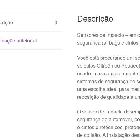
8216Z5
Descrição
crição
Sensores de impacto – em c
rmação adicional
segurança (airbags e cintos 
Você está procurando um se
veículos Citroën ou Peugeo
usado, mas completamente fu
sistemas de segurança do se
uma escolha ideal para mec
reposição de qualidade a um
O sensor de impacto desemp
segurança do automóvel, poi
e cintos pirotécnicos, prot
de colisão. A instalação des