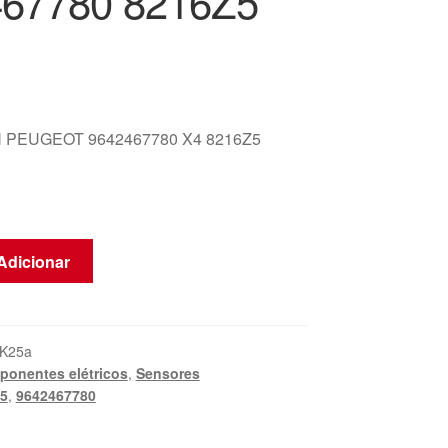
67780 8216Z5
 PEUGEOT 9642467780 X4 8216Z5
Adicionar
K25a
onentes elétricos
,
Sensores
5
,
9642467780