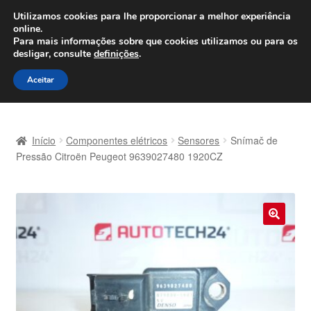
ENVIO a partir de 7 EUR
Utilizamos cookies para lhe proporcionar a melhor experiência
online.
Seg-Sex, das 9h às 16h
800 500 967
Para mais informações sobre que cookies utilizamos ou para os
desligar, consulte
definições
.
Ir
Saltar
Menu
Aceitar
para
para
a
o
Início
navegação
conteúdo
Início
Componentes elétricos
Sensores
Snímač de
Carrinho
Pressão Citroën Peugeot 9639027480 1920CZ
Confira
Contato
🔍
Envio para todo o planeta
Minha conta