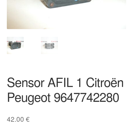
Pagamentos
Pagamentos
Política de Privacidade
Procedimento de Reclamação
Reclamações
Sensor AFIL 1 Citroën
Sobre nós
Peugeot 9647742280
Termos e Condições
42.00
€
Transporte