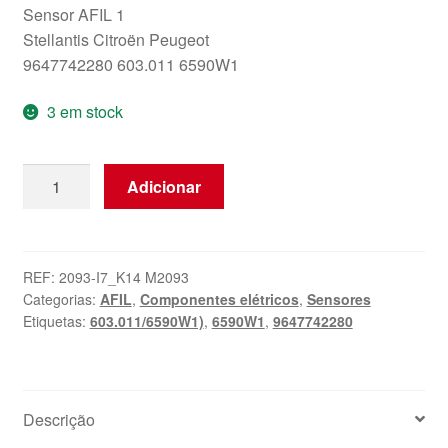
Sensor AFIL 1
Stellantis Citroën Peugeot
9647742280 603.011 6590W1
3 em stock
Quantidade
Adicionar
de
Sensor
AFIL
1
REF:
2093-I7_K14 M2093
Categorias:
AFIL
,
Componentes elétricos
,
Sensores
Citroën
Etiquetas:
603.011/6590W1)
,
6590W1
,
9647742280
Peugeot
9647742280
Descrição