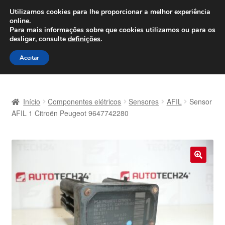
ENVIO a partir de 7 EUR
Utilizamos cookies para lhe proporcionar a melhor experiência
online.
Seg-Sex, das 9h às 16h
800 500 967
Para mais informações sobre que cookies utilizamos ou para os
desligar, consulte
definições
.
Ir
Saltar
Menu
Aceitar
para
para
a
o
Início
navegação
conteúdo
Início
Componentes elétricos
Sensores
AFIL
Sensor
Carrinho
AFIL 1 Citroën Peugeot 9647742280
Confira
Contato
🔍
Envio para todo o planeta
Minha conta