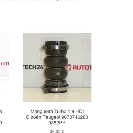
a
Mangueira Turbo 1.6 HDI
Citroën Peugeot 9670746280
0
0382PP
36.00
€