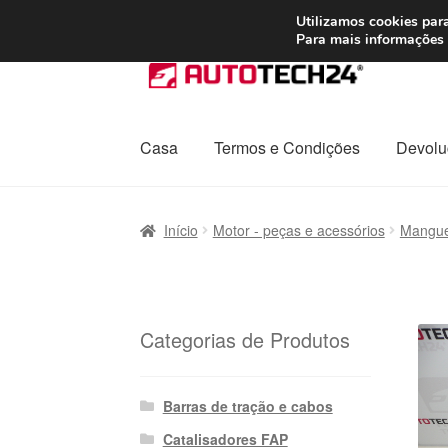
ENVIO a partir de
Utilizamos cookies para
Para mais informações 
Ir
Saltar
para
para
a
o
navegação
conteúdo
Casa
Termos e Condições
Devolu
Início
Carrinho
Confira
Contato
Envio para t
Início
Motor - peças e acessórios
Manguei
Política de Privacidade
Procedimento de 
Transporte
Categorias de Produtos
Barras de tração e cabos
Catalisadores FAP