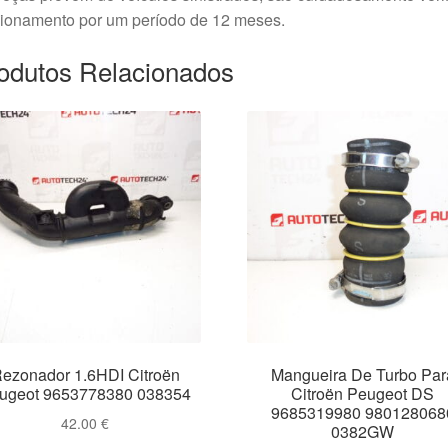
cionamento por um período de 12 meses.
odutos Relacionados
ezonador 1.6HDI Citroën
Mangueira De Turbo Par
ugeot 9653778380 038354
Citroën Peugeot DS
9685319980 980128068
42.00
€
0382GW