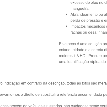
excesso de óleo no ci
mangueira.
Abrandeamento ou af
perda de pressão e e
Impactos mecânicos o
rachas ou desalinha
Esta peça é uma solução prát
estanqueidade e a correta d
motores 1.6 HDi. Procure p
uma identificação rápida d
o indicação em contrário na descrição, todas as fotos são meram
rvamo-nos o direito de substituir a referência encomendada pel
eças provêm de veículos sinistrados, são cuidadosamente veri