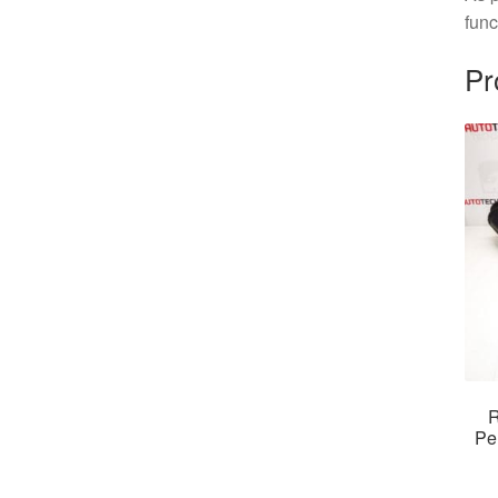
fun
Pr
R
Pe