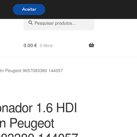
s 9h às 16h
800 500 967
Aceitar
Pesquisar
Pesquisa
por:
0.00
€
0 itens
oën Peugeot 9657083380 144057
nador 1.6 HDI
ën Peugeot