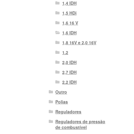
1,4 IDH
1,5 HDi
1,6 16 V
1,6 IDH
1,8 16V e 2,0 16V
1.2
2,0 IDH
2,7 IDH
2.2 IDH
Outro
Polias
Reguladores
Reguladores de pressão
de combustível