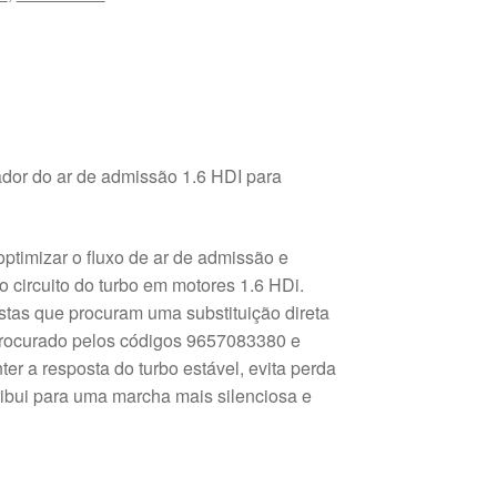
ador do ar de admissão 1.6 HDI para
timizar o fluxo de ar de admissão e
o circuito do turbo em motores 1.6 HDi.
astas que procuram uma substituição direta
procurado pelos códigos 9657083380 e
er a resposta do turbo estável, evita perda
ribui para uma marcha mais silenciosa e