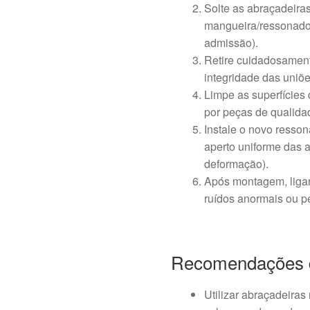
Solte as abraçadeira
mangueira/ressonador 
admissão).
Retire cuidadosament
integridade das uniõe
Limpe as superfícies
por peças de qualida
Instale o novo resso
aperto uniforme das a
deformação).
Após montagem, ligar 
ruídos anormais ou pe
Recomendações 
Utilizar abraçadeira