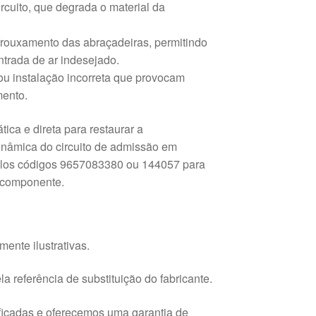
rcuito, que degrada o material da
rouxamento das abraçadeiras, permitindo
ntrada de ar indesejado.
u instalação incorreta que provocam
mento.
ica e direta para restaurar a
inâmica do circuito de admissão em
elos códigos 9657083380 ou 144057 para
o componente.
ente ilustrativas.
a referência de substituição do fabricante.
ficadas e oferecemos uma garantia de