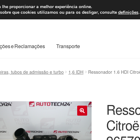
 7 EUR
Seg-Sex, da
 lhe proporcionar a melhor experiência online.
sobre que cookies utilizamos ou para os desligar, consulte
definições
.
ções e Reclamações
Transporte
odo o planeta
Minha conta
Pagamentos
Pagamentos
ras, tubos de admissão e turbo
1,6 IDH
Ressonador 1.6 HDI Citr
Reclamação
Reclamações
Sobre nós
Termos e Condições
Resso
Citro
🔍