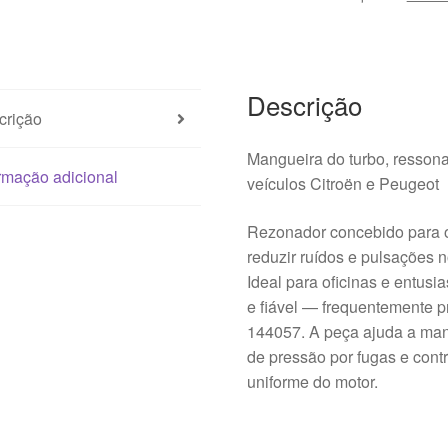
9657083380
144057
Descrição
crição
Mangueira do turbo, resson
rmação adicional
veículos Citroën e Peugeot
Rezonador concebido para op
reduzir ruídos e pulsações n
Ideal para oficinas e entusi
e fiável — frequentemente 
144057. A peça ajuda a mant
de pressão por fugas e cont
uniforme do motor.