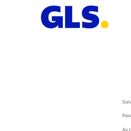
Salv
Rese
As p