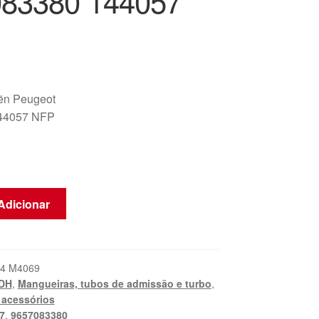
83380 144057
oën Peugeot
44057 NFP
Adicionar
4 M4069
IDH
,
Mangueiras, tubos de admissão e turbo
,
 acessórios
7
,
9657083380