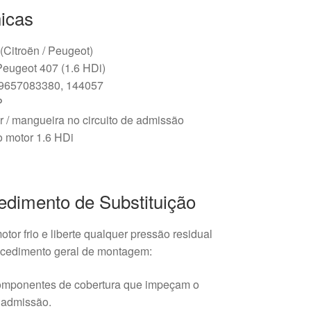
icas
 (Citroën / Peugeot)
Peugeot 407 (1.6 HDi)
 9657083380, 144057
P
 / mangueira no circuito de admissão
o motor 1.6 HDi
edimento de Substituição
tor frio e liberte qualquer pressão residual
rocedimento geral de montagem:
omponentes de cobertura que impeçam o
e admissão.