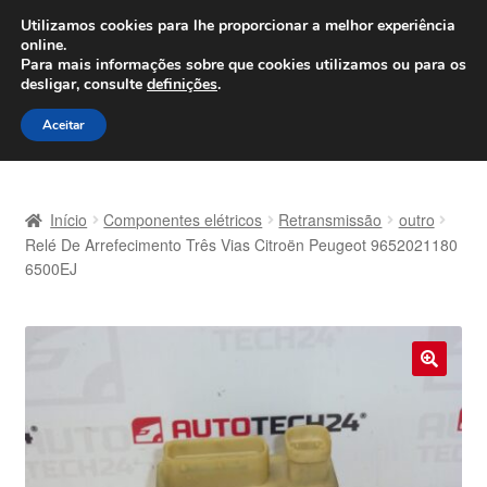
ENVIO a partir de 7 EUR
Utilizamos cookies para lhe proporcionar a melhor experiência
online.
Seg-Sex, das 9h às 16h
800 500 967
Para mais informações sobre que cookies utilizamos ou para os
desligar, consulte
definições
.
Ir
Saltar
Menu
Aceitar
para
para
a
o
Início
navegação
conteúdo
Início
Componentes elétricos
Retransmissão
outro
Carrinho
Relé De Arrefecimento Três Vias Citroën Peugeot 9652021180
6500EJ
Confira
Contato
🔍
Envio para todo o planeta
Minha conta