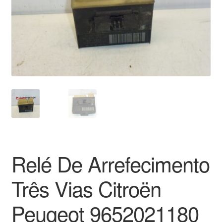
Pagamentos
Pagamentos
Política de Privacidade
Procedimento de Reclamação
Reclamações
Sobre nós
Relé De Arrefecimento
Termos e Condições
Três Vias Citroën
Transporte
Peugeot 9652021180