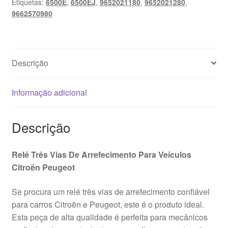
Etiquetas:
6500E
,
6500EJ
,
9652021180
,
9652021280
,
Vias
9662570980
Citroën
Peugeot
9652021180
6500EJ
Descrição
Informação adicional
Descrição
Relé Três Vias De Arrefecimento Para Veículos
Citroën Peugeot
Se procura um relé três vias de arrefecimento confiável
para carros Citroën e Peugeot, este é o produto ideal.
Esta peça de alta qualidade é perfeita para mecânicos