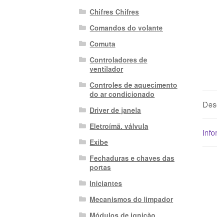
Chifres Chifres
Comandos do volante
Comuta
Controladores de
ventilador
Controles de aquecimento
do ar condicionado
Des
Driver de janela
Eletroímã. válvula
Info
Exibe
Fechaduras e chaves das
portas
Iniciantes
Mecanismos do limpador
Módulos de ignição