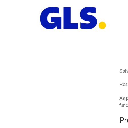
Salv
Rese
As p
fun
Pr