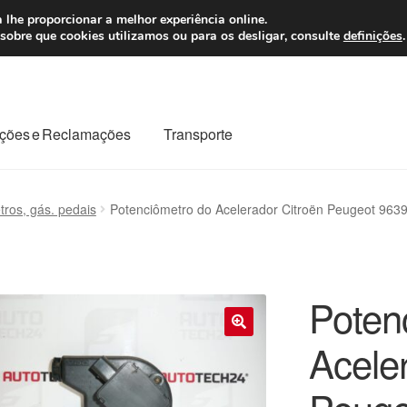
 7 EUR
Seg-Sex, da
 lhe proporcionar a melhor experiência online.
sobre que cookies utilizamos ou para os desligar, consulte
definições
.
ções e Reclamações
Transporte
odo o planeta
Minha conta
Pagamentos
Pagamentos
ros, gás. pedais
Potenciômetro do Acelerador Citroën Peugeot 96
Reclamação
Reclamações
Sobre nós
Termos e Condições
Poten
Acele
🔍