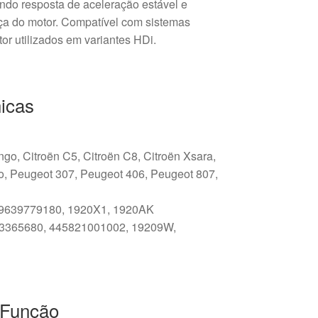
indo resposta de aceleração estável e
a do motor. Compatível com sistemas
or utilizados em variantes HDi.
icas
ngo, Citroën C5, Citroën C8, Citroën Xsara,
o, Peugeot 307, Peugeot 406, Peugeot 807,
 9639779180, 1920X1, 1920AK
43365680, 445821001002, 19209W,
e Função