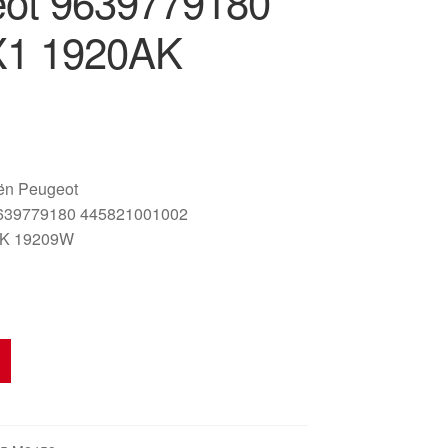
ot 9639779180
X1 1920AK
oën Peugeot
639779180 445821001002
AK 19209W