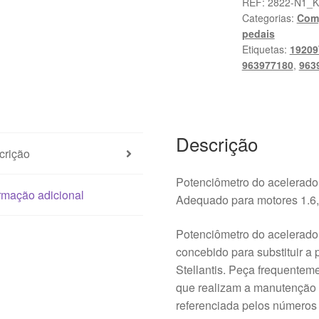
Acelerador
REF:
2822-N1_K
Categorias:
Comp
Citroën
pedais
Peugeot
Etiquetas:
1920
9639779180
963977180
,
963
1920X1
1920AK
Descrição
crição
Potenciômetro do acelerador
rmação adicional
Adequado para motores 1.6, 
Potenciômetro do acelerador
concebido para substituir a
Stellantis. Peça frequentem
que realizam a manutenção p
referenciada pelos números d