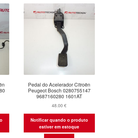
ën
Pedal do Acelerador Citroën
80
Peugeot Bosch 0280755147
9687160280 1601AT
48.00
€
to
Notificar quando o produto
estiver em estoque