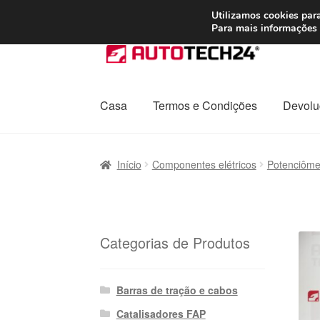
ENVIO a partir de
Utilizamos cookies para
Para mais informações 
Ir
Saltar
para
para
a
o
navegação
conteúdo
Casa
Termos e Condições
Devolu
Início
Carrinho
Confira
Contato
Envio para t
Início
Componentes elétricos
Potenciômet
Política de Privacidade
Procedimento de 
Transporte
Categorias de Produtos
Barras de tração e cabos
Catalisadores FAP