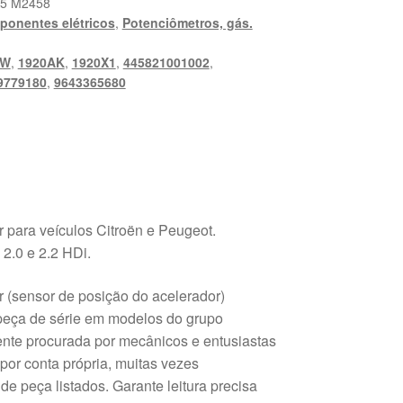
5 M2458
onentes elétricos
,
Potenciômetros, gás.
9W
,
1920AK
,
1920X1
,
445821001002
,
9779180
,
9643365680
 para veículos Citroën e Peugeot.
2.0 e 2.2 HDi.
 (sensor de posição do acelerador)
 peça de série em modelos do grupo
ente procurada por mecânicos e entusiastas
or conta própria, muitas vezes
e peça listados. Garante leitura precisa