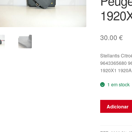
Peuge
1920
30.00
€
Stellantis Citr
9643365680 9
1920X1 1920
1 em stock
Quantidade
Adicionar
de
Potenciômetro
do