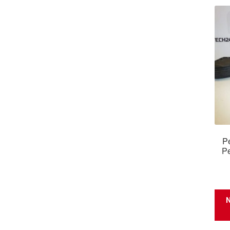
P
P
N