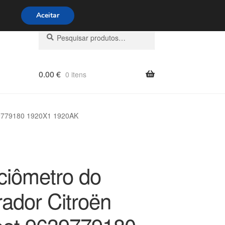
s 9h às 16h
800 500 967
Aceitar
Pesquisar
Pesquisa
por:
0.00
€
0 itens
39779180 1920X1 1920AK
ciômetro do
rador Citroën