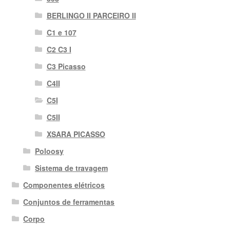
BERLINGO II PARCEIRO II
C1 e 107
C2 C3 I
C3 Picasso
C4II
C5I
C5II
XSARA PICASSO
Poloosy
Sistema de travagem
Componentes elétricos
Conjuntos de ferramentas
Corpo