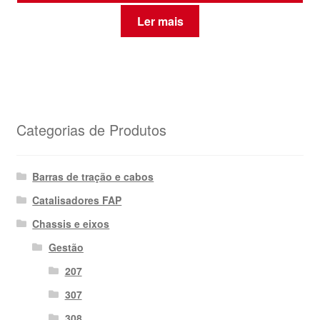
Ler mais
Categorias de Produtos
Barras de tração e cabos
Catalisadores FAP
Chassis e eixos
Gestão
207
307
308