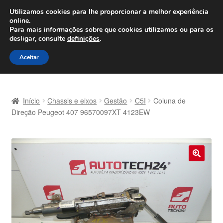
ENVIO a partir de 7 EUR
Utilizamos cookies para lhe proporcionar a melhor experiência
online.
Seg-Sex, das 9h às 16h
800 500 967
Para mais informações sobre que cookies utilizamos ou para os
desligar, consulte
definições
.
Ir
Saltar
Menu
Aceitar
para
para
a
o
Início
navegação
conteúdo
Início
Chassis e eixos
Gestão
C5I
Coluna de
Carrinho
Direção Peugeot 407 96570097XT 4123EW
Confira
Contato
🔍
Envio para todo o planeta
Minha conta