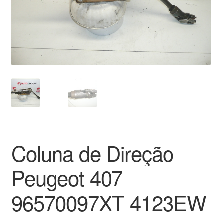
Pagamentos
Pagamentos
Política de Privacidade
Procedimento de Reclamação
Reclamações
Coluna de Direção
Sobre nós
Peugeot 407
Termos e Condições
96570097XT 4123EW
Transporte