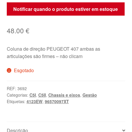
Notificar quando o produto estiver em estoque
48.00
€
Coluna de direção PEUGEOT 407 ambas as
articulações são firmes – não clicam
Esgotado
REF:
3692
Categorias:
C5I
,
C5II
,
Chassis e eixos
,
Gestão
Etiquetas:
4123EW
,
96570097XT
Descrição