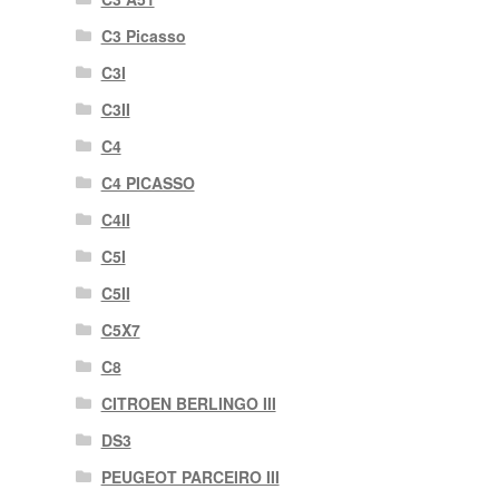
C3 Picasso
C3I
C3II
C4
C4 PICASSO
C4II
C5I
C5II
C5X7
C8
CITROEN BERLINGO III
DS3
PEUGEOT PARCEIRO III