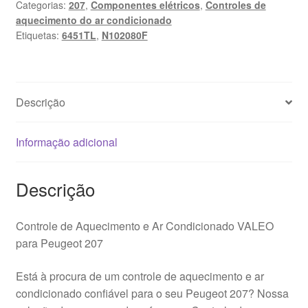
Categorias:
207
,
Componentes elétricos
,
Controles de
e
aquecimento do ar condicionado
Ar
Etiquetas:
6451TL
,
N102080F
Condicionado
Peugeot
207
N102080F
Descrição
6451TL
Informação adicional
Descrição
Controle de Aquecimento e Ar Condicionado VALEO
para Peugeot 207
Está à procura de um controle de aquecimento e ar
condicionado confiável para o seu Peugeot 207? Nossa