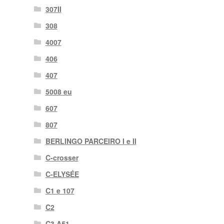
307II
308
4007
406
407
5008 eu
607
807
BERLINGO PARCEIRO I e II
C-crosser
C-ELYSÉE
C1 e 107
C2
C3 A51