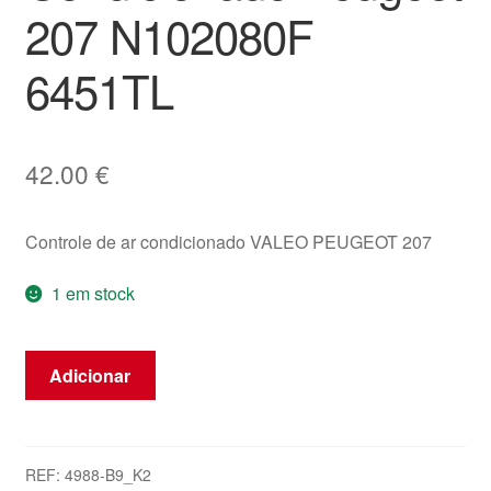
207 N102080F
6451TL
42.00
€
Controle de ar condicionado VALEO PEUGEOT 207
1 em stock
Quantidade
Adicionar
de
Comando
de
Aquecimento
REF:
4988-B9_K2