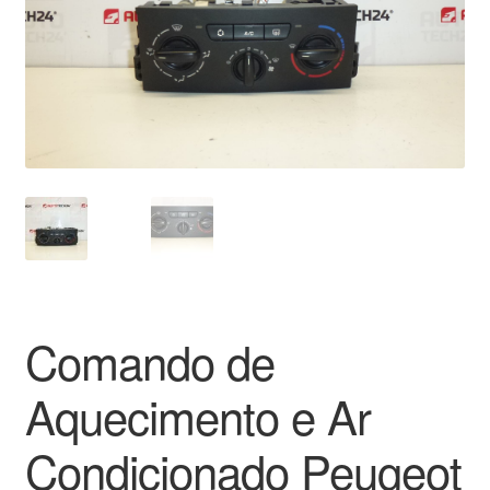
Pagamentos
Pagamentos
Política de Privacidade
Procedimento de Reclamação
Reclamações
Sobre nós
Comando de
Termos e Condições
Aquecimento e Ar
Transporte
Condicionado Peugeot