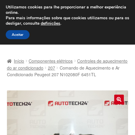
ENVIO a partir de 7 EUR
Utilizamos cookies para lhe proporcionar a melhor experiência
online.
Seg-Sex, das 9h às 16h
800 500 967
Para mais informações sobre que cookies utilizamos ou para os
desligar, consulte
definições
.
Ir
Saltar
Menu
Aceitar
para
para
a
o
Início
navegação
conteúdo
Início
Componentes elétricos
Controles de aquecimento
Carrinho
do ar condicionado
207
Comando de Aquecimento e Ar
Condicionado Peugeot 207 N102080F 6451TL
Confira
Contato
🔍
Envio para todo o planeta
Minha conta