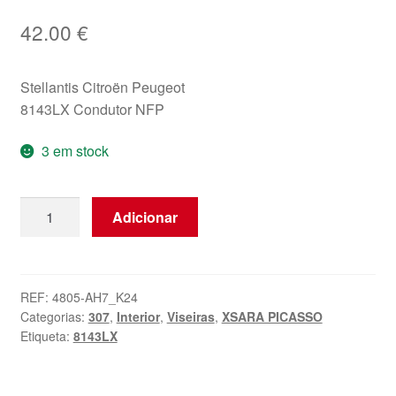
42.00
€
Stellantis Citroën Peugeot
8143LX Condutor NFP
3 em stock
Quantidade
Adicionar
de
Para-
sol
esquerdo
REF:
4805-AH7_K24
Categorias:
307
,
Interior
,
Viseiras
,
XSARA PICASSO
Citroën
Etiqueta:
8143LX
Peugeot
8143LX