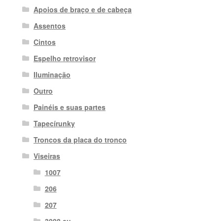
Apoios de braço e de cabeça
Assentos
Cintos
Espelho retrovisor
Iluminação
Outro
Painéis e suas partes
Tapecírunky
Troncos da placa do tronco
Viseiras
1007
206
207