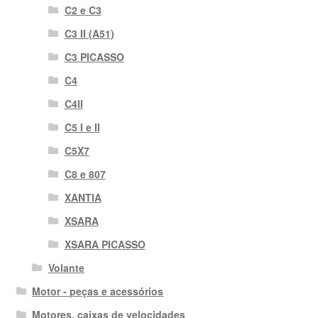
C2 e C3
C3 II (A51)
C3 PICASSO
C4
C4II
C5 I e II
C5X7
C8 e 807
XANTIA
XSARA
XSARA PICASSO
Volante
Motor - peças e acessórios
Motores, caixas de velocidades