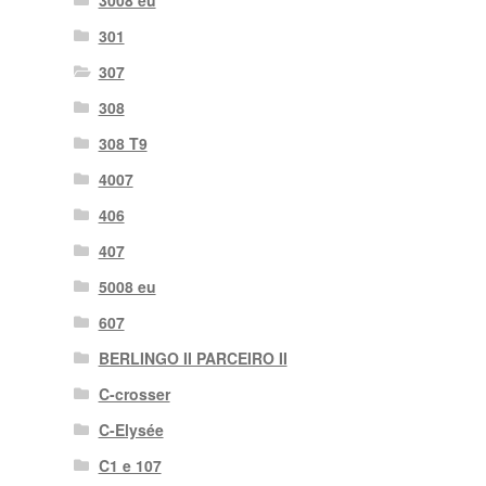
3008 eu
301
307
308
308 T9
4007
406
407
5008 eu
607
BERLINGO II PARCEIRO II
C-crosser
C-Elysée
C1 e 107