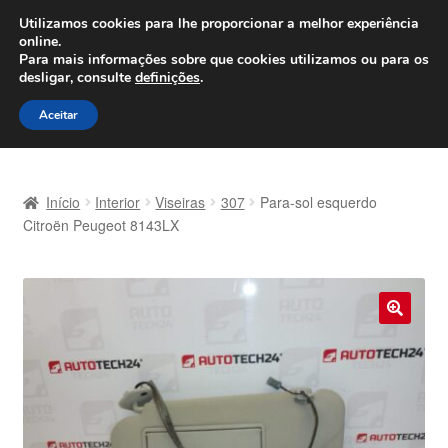
ENVIO a partir de 7 EUR
Utilizamos cookies para lhe proporcionar a melhor experiência
online.
Seg-Sex, das 9h às 16h
800 500 967
Para mais informações sobre que cookies utilizamos ou para os
desligar, consulte
definições
.
Ir
Saltar
Menu
Aceitar
para
para
a
o
Início
navegação
conteúdo
Início
Interior
Viseiras
307
Para-sol esquerdo
Carrinho
Citroën Peugeot 8143LX
Confira
Contato
🔍
Envio para todo o planeta
Minha conta