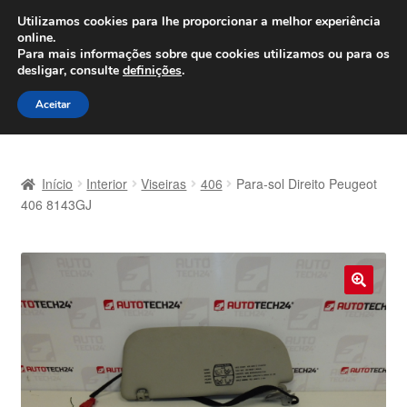
ENVIO a partir de 7 EUR
Utilizamos cookies para lhe proporcionar a melhor experiência
online.
Seg-Sex, das 9h às 16h
800 500 967
Para mais informações sobre que cookies utilizamos ou para os
desligar, consulte
definições
.
Ir
Saltar
Menu
Aceitar
para
para
a
o
Início
navegação
conteúdo
Início
Interior
Viseiras
406
Para-sol Direito Peugeot
Carrinho
406 8143GJ
Confira
Contato
🔍
Envio para todo o planeta
Minha conta