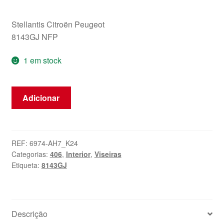
Stellantis Citroën Peugeot
8143GJ NFP
1 em stock
Quantidade
Adicionar
de
Para-
sol
Direito
REF:
6974-AH7_K24
Categorias:
406
,
Interior
,
Viseiras
Peugeot
Etiqueta:
8143GJ
406
8143GJ
Descrição