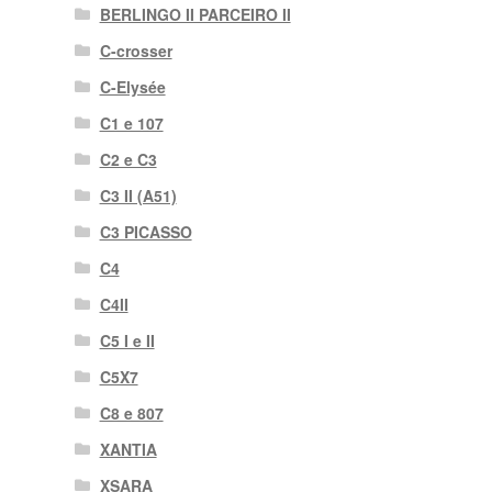
BERLINGO II PARCEIRO II
C-crosser
C-Elysée
C1 e 107
C2 e C3
C3 II (A51)
C3 PICASSO
C4
C4II
C5 I e II
C5X7
C8 e 807
XANTIA
XSARA