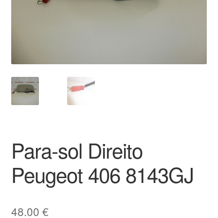
Pagamentos
Pagamentos
Política de Privacidade
Procedimento de Reclamação
Reclamações
Para-sol Direito
Sobre nós
Peugeot 406 8143GJ
Termos e Condições
Transporte
48.00
€