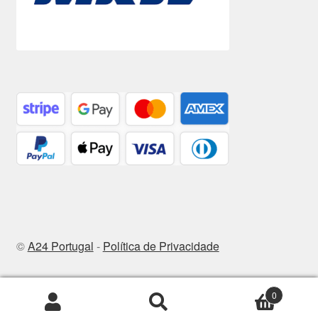
©
A24 Portugal
-
Política de Privacidade
0
Pesquisar
Pesquisa