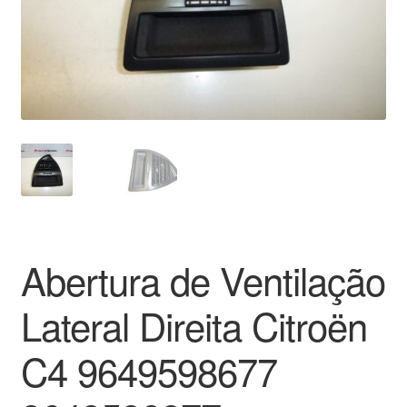
Pagamentos
Pagamentos
Política de Privacidade
Procedimento de Reclamação
Reclamações
Abertura de Ventilação
Sobre nós
Lateral Direita Citroën
Termos e Condições
C4 9649598677
Transporte