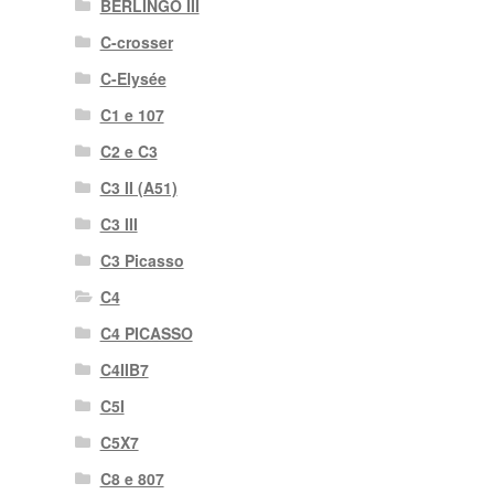
BERLINGO III
C-crosser
C-Elysée
C1 e 107
C2 e C3
C3 II (A51)
C3 III
C3 Picasso
C4
C4 PICASSO
C4IIB7
C5I
C5X7
C8 e 807