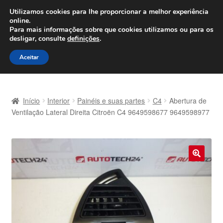
ENVIO a partir de 7 EUR
Utilizamos cookies para lhe proporcionar a melhor experiência
online.
Seg-Sex, das 9h às 16h
800 500 967
Para mais informações sobre que cookies utilizamos ou para os
desligar, consulte
definições
.
Ir
Saltar
Menu
Aceitar
para
para
a
o
Início
navegação
conteúdo
Início
Interior
Painéis e suas partes
C4
Abertura de
Carrinho
Ventilação Lateral Direita Citroën C4 9649598677 9649598977
Confira
Contato
🔍
Envio para todo o planeta
Minha conta