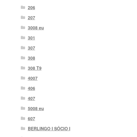
206
207
3008 eu
301
307
308
308 T9
4007
406
407
5008 eu
607
BERLINGO I SÓCIO I