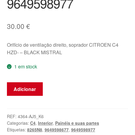
9649598977
30.00
€
Orifício de ventilação direito, soprador CITROEN C4
HZD- – BLACK MISTRAL
1 em stock
Quantidade
Adicionar
de
Abertura
de
Ventilação
REF:
4364-AJ5_K6
Categorias:
C4
,
Interior
,
Painéis e suas partes
Lateral
Etiquetas:
8265N8
,
9649598677
,
9649598977
Direita