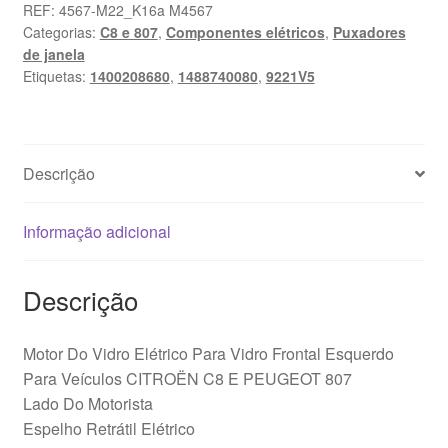
Vidro
REF:
4567-M22_K16a M4567
Categorias:
C8 e 807
,
Componentes elétricos
,
Puxadores
Elétrico
de janela
Frontal
Etiquetas:
1400208680
,
1488740080
,
9221V5
Esquerdo
Citroën
Peugeot
1488740080
Descrição
9221V5
Informação adicional
Descrição
Motor Do Vidro Elétrico Para Vidro Frontal Esquerdo
Para Veículos CITROËN C8 E PEUGEOT 807
Lado Do Motorista
Espelho Retrátil Elétrico