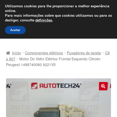
ENVIO a partir de 7 EUR
Utilizamos cookies para lhe proporcionar a melhor experiência
online.
Seg-Sex, das 9h às 16h
800 500 967
Para mais informações sobre que cookies utilizamos ou para os
desligar, consulte
definições
.
Ir
Saltar
Menu
Aceitar
para
para
a
o
Início
navegação
conteúdo
Início
Componentes elétricos
Puxadores de janela
C8
Carrinho
e 807
Motor Do Vidro Elétrico Frontal Esquerdo Citroën
Peugeot 1488740080 9221V5
Confira
Contato
🔍
Envio para todo o planeta
Minha conta