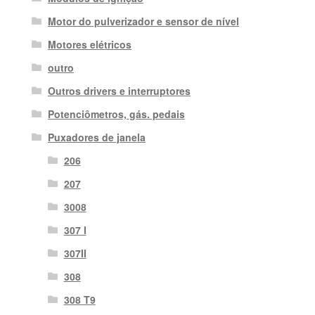
Motor do pulverizador e sensor de nível
Motores elétricos
outro
Outros drivers e interruptores
Potenciômetros, gás. pedais
Puxadores de janela
206
207
3008
307 I
307II
308
308 T9