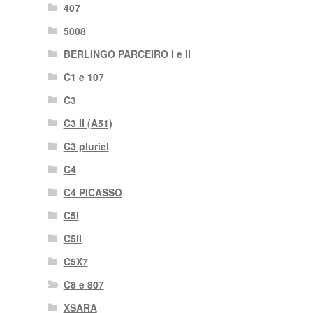
407
5008
BERLINGO PARCEIRO I e II
C1 e 107
C3
C3 II (A51)
C3 pluriel
C4
C4 PICASSO
C5I
C5II
C5X7
C8 e 807
XSARA