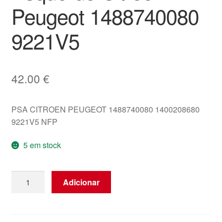
Peugeot 1488740080
9221V5
42.00
€
PSA CITROEN PEUGEOT 1488740080 1400208680
9221V5 NFP
5 em stock
Quantidade
Adicionar
de
Motor
Do