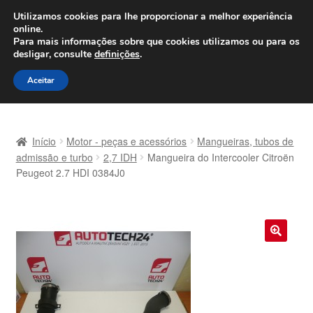
ENVIO a partir de 7 EUR
Utilizamos cookies para lhe proporcionar a melhor experiência
online.
Seg-Sex, das 9h às 16h
800 500 967
Para mais informações sobre que cookies utilizamos ou para os
desligar, consulte
definições
.
Ir
Saltar
Menu
Aceitar
para
para
a
o
Início
navegação
conteúdo
Início
Motor - peças e acessórios
Mangueiras, tubos de
Carrinho
admissão e turbo
2,7 IDH
Mangueira do Intercooler Citroën
Peugeot 2.7 HDI 0384J0
Confira
Contato
🔍
Envio para todo o planeta
Minha conta