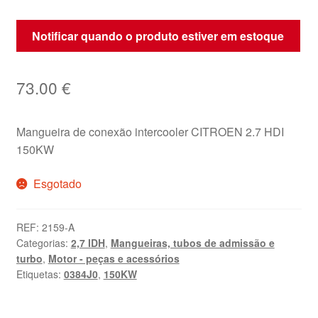
Notificar quando o produto estiver em estoque
73.00
€
Mangueira de conexão intercooler CITROEN 2.7 HDI
150KW
Esgotado
REF:
2159-A
Categorias:
2,7 IDH
,
Mangueiras, tubos de admissão e
turbo
,
Motor - peças e acessórios
Etiquetas:
0384J0
,
150KW