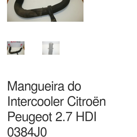
Pagamentos
Pagamentos
Política de Privacidade
Procedimento de Reclamação
Reclamações
Mangueira do
Sobre nós
Intercooler Citroën
Termos e Condições
Peugeot 2.7 HDI
Transporte
0384J0