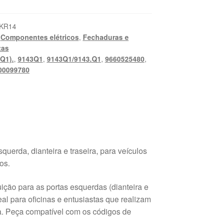
_KR14
,
Componentes elétricos
,
Fechaduras e
tas
.Q1).
,
9143Q1
,
9143Q1/9143.Q1
,
9660525480
,
00099780
querda, dianteira e traseira, para veículos
os.
ição para as portas esquerdas (dianteira e
eal para oficinas e entusiastas que realizam
a. Peça compatível com os códigos de