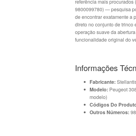
referência mais procurado
9800099780) — pesquisa po
de encontrar exatamente a 
direto no conjunto de trinc
operação suave da abertura 
funcionalidade original do v
Informações Técn
Fabricante:
Stellanti
Modelo:
Peugeot 308 
modelo)
Códigos Do Produt
Outros Números:
98