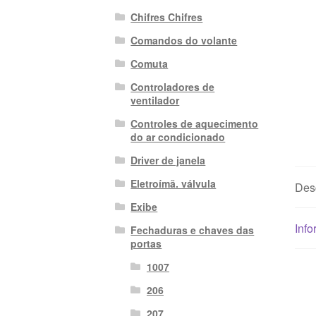
Chifres Chifres
Comandos do volante
Comuta
Controladores de
ventilador
Controles de aquecimento
do ar condicionado
Driver de janela
Eletroímã. válvula
Des
Exibe
Info
Fechaduras e chaves das
portas
1007
206
207