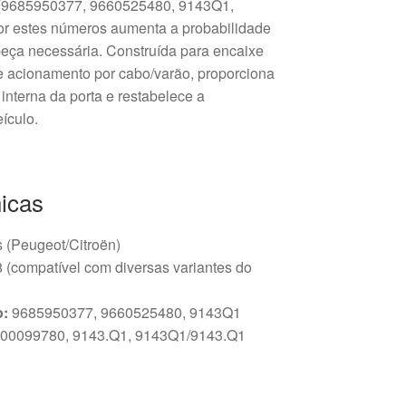
s (9685950377, 9660525480, 9143Q1,
r estes números aumenta a probabilidade
peça necessária. Construída para encaixe
o e acionamento por cabo/varão, proporciona
interna da porta e restabelece a
eículo.
icas
s (Peugeot/Citroën)
(compatível com diversas variantes do
o:
9685950377, 9660525480, 9143Q1
00099780, 9143.Q1, 9143Q1/9143.Q1