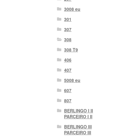
3008 eu
301
307
308
308 T9
406
407
5008 eu
607
807
BERLINGO I II
PARCEIRO I II
BERLINGO III
PARCEIRO III