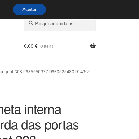
s 9h às 16h
800 500 967
Aceitar
Pesquisar
Pesquisa
por:
0.00
€
0 itens
 Peugeot 308 9685950377 9660525480 9143Q1
eta interna
rda das portas