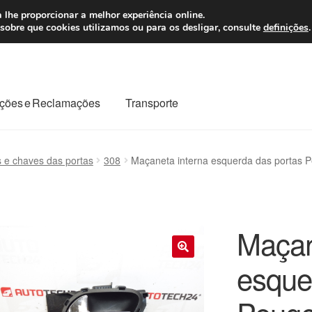
 7 EUR
Seg-Sex, da
 lhe proporcionar a melhor experiência online.
sobre que cookies utilizamos ou para os desligar, consulte
definições
.
ções e Reclamações
Transporte
odo o planeta
Minha conta
Pagamentos
Pagamentos
 e chaves das portas
308
Maçaneta interna esquerda das portas
Reclamação
Reclamações
Sobre nós
Termos e Condições
Maçan
esque
🔍