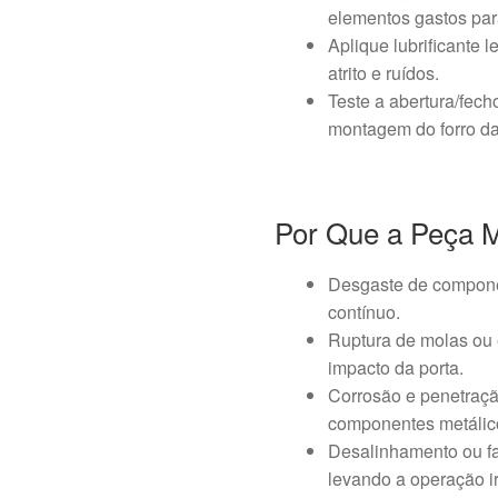
elementos gastos para
Aplique lubrificante 
atrito e ruídos.
Teste a abertura/fech
montagem do forro da
Por Que a Peça 
Desgaste de compone
contínuo.
Ruptura de molas ou 
impacto da porta.
Corrosão e penetraç
componentes metálico
Desalinhamento ou f
levando a operação ir