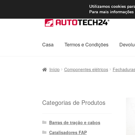
ENVIO a partir de
Utilizamos cookies para
Para mais informações 
Ir
Saltar
para
para
a
o
navegação
conteúdo
Casa
Termos e Condições
Devolu
Início
Carrinho
Confira
Contato
Envio para t
Início
Componentes elétricos
Fechaduras
Política de Privacidade
Procedimento de 
Transporte
Categorias de Produtos
Barras de tração e cabos
Catalisadores FAP