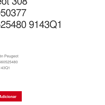
ot 308
950377
525480 9143Q1
oën Peugeot
660525480
143Q1
Adicionar