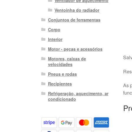
Ventilador de aquecimento
Ventoinha do radiador
Conjuntos de ferramentas
Corpo
Interior
Motor - peças e acessórios
Salv
Motores, caixas de
velocidades
Rese
Pneus e rodas
Recipientes
As p
fun
Refrigeração, aquecimento, ar
condicionado
Pr