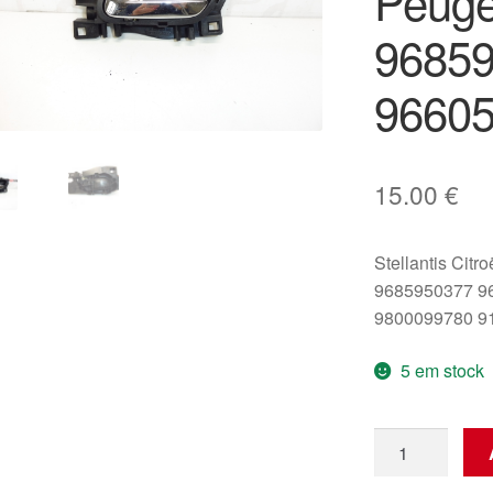
Peuge
9685
9660
15.00
€
Stellantis Citr
9685950377 9
9800099780 9
5 em stock
Quantidade
de