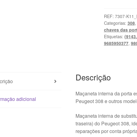
Maçaneta
interna
esquerda
REF:
7307-K11
Categorias:
308
das
chaves das por
portas
Etiquetas:
(9143
Peugeot
9685950377
,
98
308
9685950377
9660525480
9143Q1
Descrição
crição
Maçaneta interna da porta es
rmação adicional
Peugeot 308 e outros model
Maçaneta interna de substitu
traseira) do Peugeot 308, id
reparações por conta própri