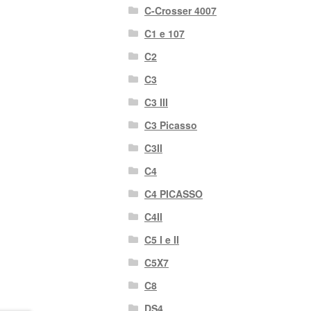
C-Crosser 4007
C1 e 107
C2
C3
C3 III
C3 Picasso
C3II
C4
C4 PICASSO
C4II
C5 I e II
C5X7
C8
DS4