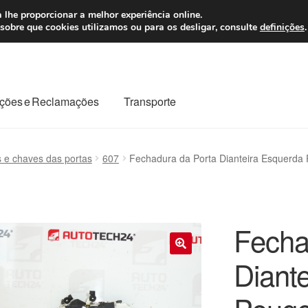
 7 EUR
Seg-Sex, da
 lhe proporcionar a melhor experiência online.
sobre que cookies utilizamos ou para os desligar, consulte
definições
.
ções e Reclamações
Transporte
odo o planeta
Minha conta
Pagamentos
Pagamentos
 e chaves das portas
607
Fechadura da Porta Dianteira Esquerda
Reclamação
Reclamações
Sobre nós
Termos e Condições
Fecha
Diant
🔍