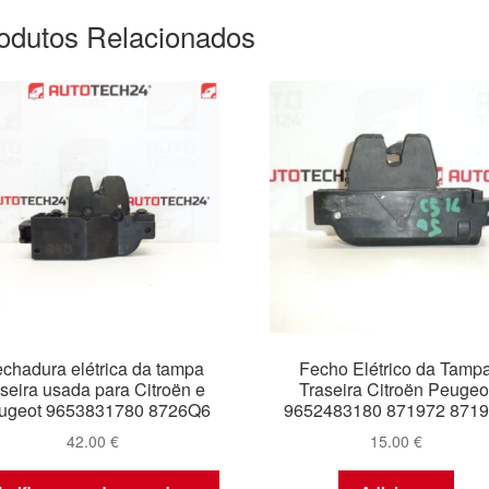
odutos Relacionados
chadura elétrica da tampa
Fecho Elétrico da Tamp
aseira usada para Citroën e
Traseira Citroën Peugeo
ugeot 9653831780 8726Q6
9652483180 871972 871
42.00
€
15.00
€