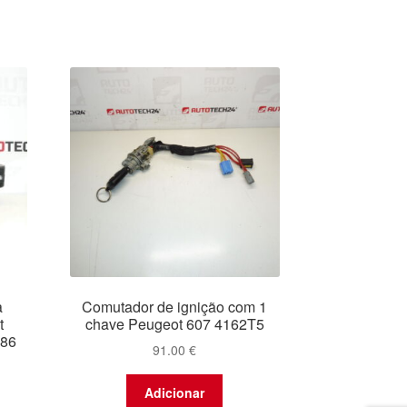
a
Comutador de ignição com 1
t
chave Peugeot 607 4162T5
986
91.00
€
Adicionar