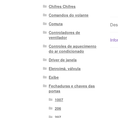
Chifres Chifres
Comandos do volante
Comuta
Des
Controladores de
ventilador
Info
Controles de aquecimento
do ar condicionado
Driver de janela
Eletroímã. válvula
Exibe
Fechaduras e chaves das
portas
1007
206
207