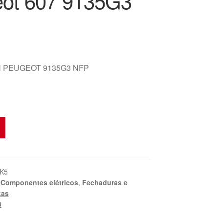
ot 607 9135G3
 PEUGEOT 9135G3 NFP
K5
,
Componentes elétricos
,
Fechaduras e
tas
3