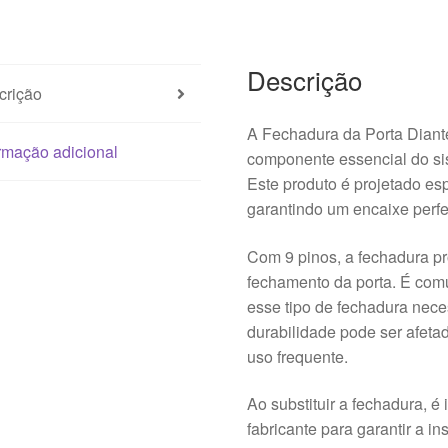
607
9135G3
Descrição
crição
A Fechadura da Porta Dian
rmação adicional
componente essencial do sis
Este produto é projetado e
garantindo um encaixe perfei
Com 9 pinos, a fechadura pr
fechamento da porta. É comu
esse tipo de fechadura nece
durabilidade pode ser afeta
uso frequente.
Ao substituir a fechadura, é
fabricante para garantir a i