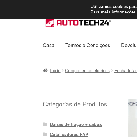
ENVIO a partir de
Utilizamos cookies para
Para mais informações 
Ir
Saltar
para
para
a
o
navegação
conteúdo
Casa
Termos e Condições
Devolu
Início
Carrinho
Confira
Contato
Envio para t
Início
Componentes elétricos
Fechaduras
Política de Privacidade
Procedimento de 
Transporte
Categorias de Produtos
Barras de tração e cabos
Catalisadores FAP