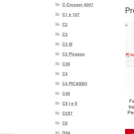
C-Crosser 4007
Pr
C1 e 107
C2
C3
C3 III
C3 Picasso
C3II
C4
C4 PICASSO
C4II
Fe
C5 I e II
tr
Pe
C5X7
C8
DS4