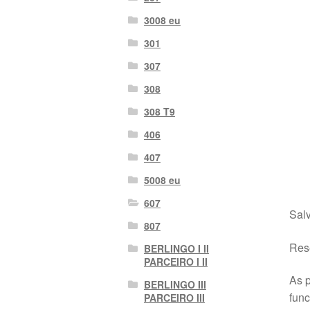
3008 eu
301
307
308
308 T9
406
407
5008 eu
607
Salv
807
Rese
BERLINGO I II
PARCEIRO I II
As p
BERLINGO III
fun
PARCEIRO III