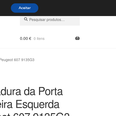
s 9h às 16h
800 500 967
Aceitar
Pesquisar
Pesquisa
por:
0.00
€
0 itens
 Peugeot 607 9135G3
dura da Porta
eira Esquerda