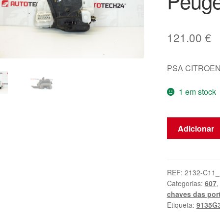
Peuge
121.00
€
PSA CITROEN
1 em stock
Quantidade
Adicionar
de
Fechadura
da
Porta
REF:
2132-C11_
Categorias:
607
Dianteira
chaves das por
Esquerda
Etiqueta:
9135G
Peugeot