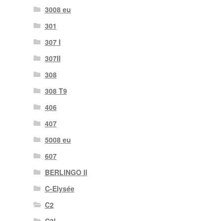
3008 eu
301
307 I
307II
308
308 T9
406
407
5008 eu
607
BERLINGO II
C-Elysée
C2
C3I