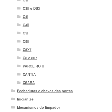
C3II e DS3
C4I
C4II
C5I
C5II
C5X7
C8 e 807
PARCEIRO II
XANTIA
XSARA
Fechaduras e chaves das portas
Iniciantes
Mecanismos do limpador