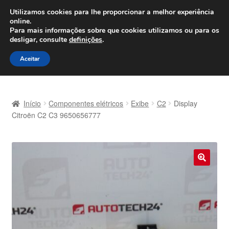
ENVIO a partir de 7 EUR
Utilizamos cookies para lhe proporcionar a melhor experiência
online.
Seg-Sex, das 9h às 16h
800 500 967
Para mais informações sobre que cookies utilizamos ou para os
desligar, consulte
definições
.
Ir
Saltar
Menu
Aceitar
para
para
a
o
Início
navegação
conteúdo
Início
Componentes elétricos
Exibe
C2
Display
Carrinho
Citroën C2 C3 9650656777
Confira
Contato
🔍
Envio para todo o planeta
Minha conta