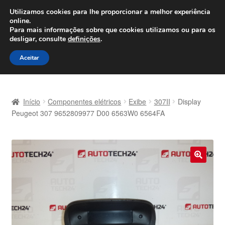
ENVIO a partir de 7 EUR
Utilizamos cookies para lhe proporcionar a melhor experiência
online.
Seg-Sex, das 9h às 16h
800 500 967
Para mais informações sobre que cookies utilizamos ou para os
desligar, consulte
definições
.
Ir
Saltar
Menu
Aceitar
para
para
a
o
Início
navegação
conteúdo
Início
Componentes elétricos
Exibe
307II
Display
Carrinho
Peugeot 307 9652809977 D00 6563W0 6564FA
Confira
Contato
🔍
Envio para todo o planeta
Minha conta