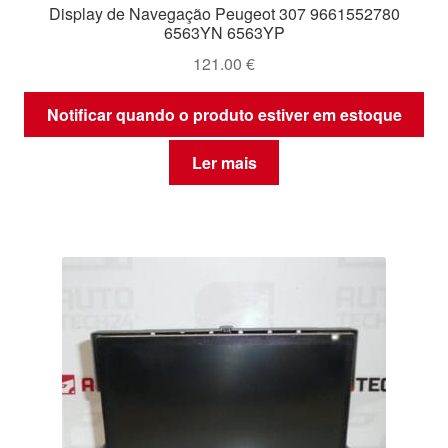
Display de Navegação Peugeot 307 9661552780
6563YN 6563YP
121.00
€
Notificar quando o produto estiver em estoque
Ler mais