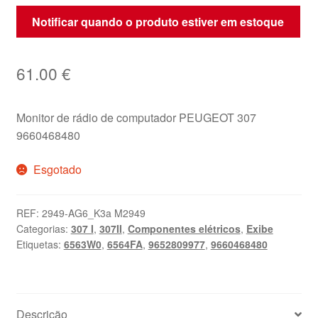
Notificar quando o produto estiver em estoque
61.00
€
Monitor de rádio de computador PEUGEOT 307
9660468480
Esgotado
REF:
2949-AG6_K3a M2949
Categorias:
307 I
,
307II
,
Componentes elétricos
,
Exibe
Etiquetas:
6563W0
,
6564FA
,
9652809977
,
9660468480
Descrição