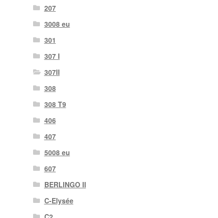
207
3008 eu
301
307 I
307II
308
308 T9
406
407
5008 eu
607
BERLINGO II
C-Elysée
C2