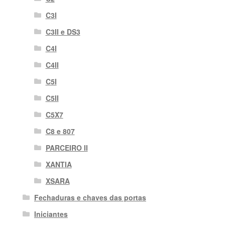
C3I
C3II e DS3
C4I
C4II
C5I
C5II
C5X7
C8 e 807
PARCEIRO II
XANTIA
XSARA
Fechaduras e chaves das portas
Iniciantes