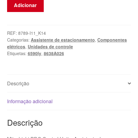
Quantidade
Adicionar
de
Unidade
de
Assistência
REF:
8789-I11_K14
Categorias:
Assistente de estacionamento
,
Componentes
de
elétricos
,
Unidades de controle
Estacionamento
Etiquetas:
6590ly
,
8638A026
para
Citroën
C-
Crosser
Descrição
Peugeot
4007
Informação adicional
8638A026
6590ly
Descrição