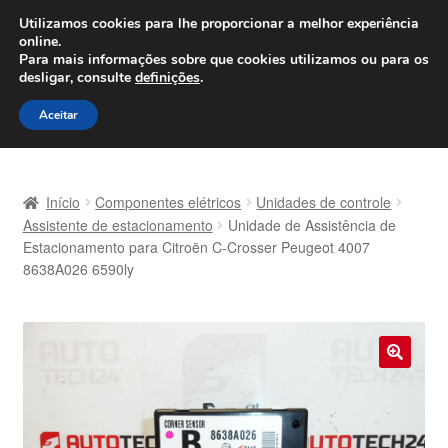
ENVIO a partir de 7 EUR
Utilizamos cookies para lhe proporcionar a melhor experiência
online.
Seg-Sex, das 9h às 16h
800 500 967
Para mais informações sobre que cookies utilizamos ou para os
desligar, consulte
definições
.
Ir
Saltar
Menu
Aceitar
para
para
a
o
Início
navegação
conteúdo
Início
Componentes elétricos
Unidades de controle
Carrinho
Assistente de estacionamento
Unidade de Assistência de
Estacionamento para Citroën C-Crosser Peugeot 4007
8638A026 6590ly
Confira
Contato
Envio para todo o planeta
🔍
Minha conta