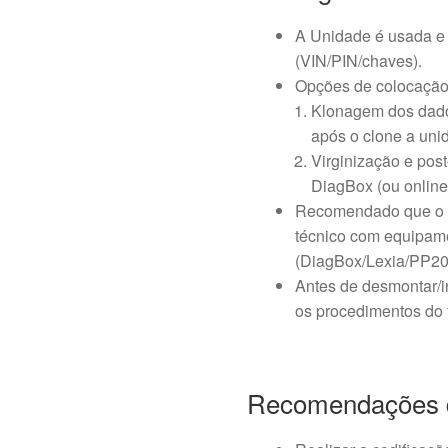
A Unidade é usada e 
(VIN/PIN/chaves).
Opções de colocação
Klonagem dos dado
após o clone a unid
Virginização e post
DiagBox (ou online
Recomendado que o p
técnico com equipam
(DiagBox/Lexia/PP20
Antes de desmontar/i
os procedimentos do f
Recomendações 