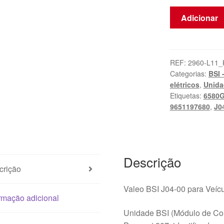
Quantidade
Adicionar
de
ECU
(Unidade
de
REF:
2960-L11_
Categorias:
BSI 
Controlo
elétricos
,
Unida
Eletrónico)
Etiquetas:
6580
Valeo
9651197680
,
J0
BSI
J04-
00
Peugeot
Descrição
307
crição
9651197680
9651196980
Valeo BSI J04-00 para Veíc
rmação adicional
Unidade BSI (Módulo de Con