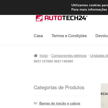
ENVIO a partir de
Utilizamos cookies para
Para mais informações 
Ir
Saltar
para
para
a
o
navegação
conteúdo
Casa
Termos e Condições
Devolu
Início
Carrinho
Confira
Contato
Envio para t
Início
Componentes elétricos
Unidades d
9651197680 9651196980
Política de Privacidade
Procedimento de 
Transporte
Categorias de Produtos
Barras de tração e cabos