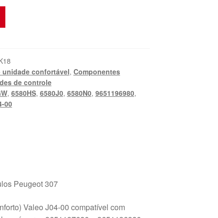
K18
- unidade confortável
,
Componentes
des de controle
GW
,
6580HS
,
6580J0
,
6580N0
,
9651196980
,
4-00
ulos Peugeot 307
forto) Valeo J04-00 compatível com