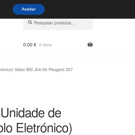
s 9h às 16h
800 500 967
Aceitar
Pesquisar
Pesquisa
por:
0.00
€
0 itens
rónico) Valeo BSI J04-00 Peugeot 307
Unidade de
lo Eletrónico)