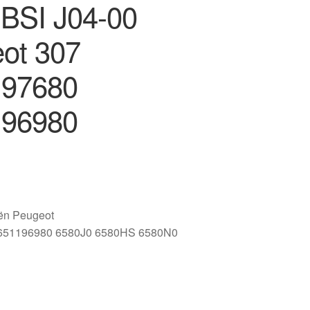
 BSI J04-00
ot 307
197680
196980
oën Peugeot
651196980 6580J0 6580HS 6580N0