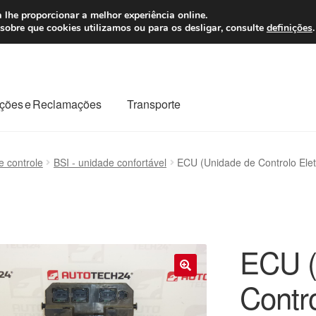
 7 EUR
Seg-Sex, da
 lhe proporcionar a melhor experiência online.
sobre que cookies utilizamos ou para os desligar, consulte
definições
.
ções e Reclamações
Transporte
odo o planeta
Minha conta
Pagamentos
Pagamentos
e controle
BSI - unidade confortável
ECU (Unidade de Controlo Elet
Reclamação
Reclamações
Sobre nós
Termos e Condições
ECU (
Contro
🔍