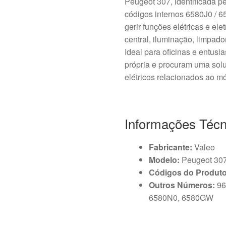
Peugeot 307, identificada
códigos internos 6580J0 / 
gerir funções elétricas e el
central, iluminação, limpad
Ideal para oficinas e entusi
própria e procuram uma solu
elétricos relacionados ao mó
Informações Técn
Fabricante:
Valeo
Modelo:
Peugeot 30
Códigos do Produto
Outros Números:
96
6580N0, 6580GW