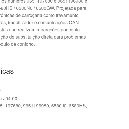
 pelos números 9651197680 e 9651196980 e
6580HS / 6580N0 / 6580GW. Projetada para
etrónicas de carroçaria como travamento
ores, imobilizador e comunicações CAN.
astas que realizam reparações por conta
ção de substituição direta para problemas
dulo de conforto.
icas
7
:
J04-00
51197680, 9651196980, 6580J0, 6580HS,