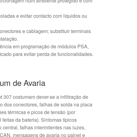
ão/clonagem num ambiente protegido e com
isoladas e evitar contacto com líquidos ou
conectores e cablagem; substituir terminais
stalação.
iência em programação de módulos PSA,
ficado para evitar perda de funcionalidades.
um de Avaria
 307 costumam dever-se a infiltração de
 dos conectores, falhas de solda na placa
ões térmicas e picos de tensão (por
feitas da bateria). Sintomas típicos
central, falhas intermitentes nas luzes,
CAN, mensagens de avaria no painel e