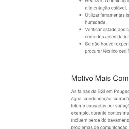
Realizar a codificaç
alimentação estável.
Utilizar ferramentas 
humidade.
Verificar estado dos 
corroídos antes da in
Se não houver exper
procurar técnico certi
Motivo Mais Com
As falhas de BSI em Peugeot
água, condensação, corrosão
interna causadas por variaç
exemplo, durante pontes mal 
incluem perda do travamento 
problemas de comunicação 