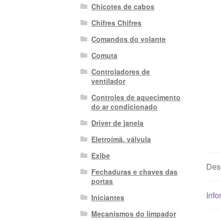
Chicotes de cabos
Chifres Chifres
Comandos do volante
Comuta
Controladores de
ventilador
Controles de aquecimento
do ar condicionado
Driver de janela
Eletroímã. válvula
Exibe
Des
Fechaduras e chaves das
portas
Info
Iniciantes
Mecanismos do limpador