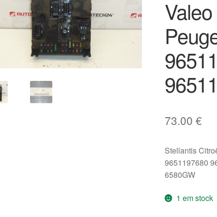
Valeo
Peuge
9651
9651
73.00
€
Stellantis Citr
9651197680 9
6580GW
1 em stock