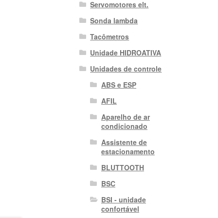
Servomotores elt.
Sonda lambda
Tacômetros
Unidade HIDROATIVA
Unidades de controle
ABS e ESP
AFIL
Aparelho de ar
condicionado
Assistente de
estacionamento
BLUTTOOTH
BSC
BSI - unidade
confortável