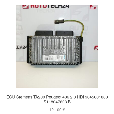
ECU Siemens TA200 Peugeot 406 2.0 HDI 9645631880
S118047803 B
121.00
€