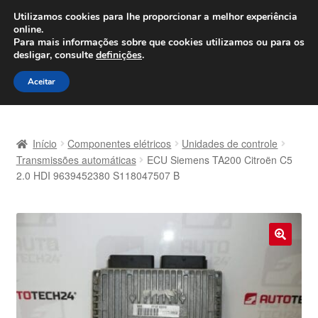
ENVIO a partir de 7 EUR
Utilizamos cookies para lhe proporcionar a melhor experiência
online.
Seg-Sex, das 9h às 16h
800 500 967
Para mais informações sobre que cookies utilizamos ou para os
desligar, consulte
definições
.
Ir
Saltar
Menu
Aceitar
para
para
a
o
Início
navegação
conteúdo
Início
Componentes elétricos
Unidades de controle
Carrinho
Transmissões automáticas
ECU Siemens TA200 Citroën C5
2.0 HDI 9639452380 S118047507 B
Confira
Contato
🔍
Envio para todo o planeta
Minha conta