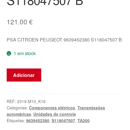
121.00
€
PSA CITROEN PEUGEOT 9639452380 S118047507 B
1 em stock
Quantidade
Adicionar
de
ECU
Siemens
TA200
REF:
2319-M10_K16
Categorias:
Componentes elétricos
,
Transmissões
Citroën
automáticas
,
Unidades de controle
C5
Etiquetas:
9639452380
,
S118047507
,
TA200
2.0
HDI