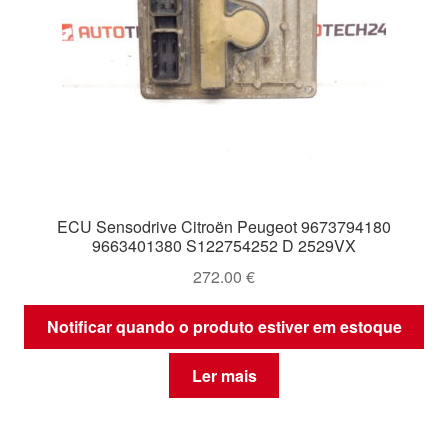
ECU Sensodrive Citroën Peugeot 9673794180
9663401380 S122754252 D 2529VX
272.00
€
Notificar quando o produto estiver em estoque
Ler mais