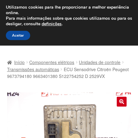
ENVIO a partir de 7 EUR
Utilizamos cookies para lhe proporcionar a melhor experiência
online.
Seg-Sex, das 9h às 16h
800 500 967
Para mais informações sobre que cookies utilizamos ou para os
desligar, consulte
definições
.
Ir
Saltar
Menu
Aceitar
para
para
a
o
Início
navegação
conteúdo
Início
Componentes elétricos
Unidades de controle
Carrinho
Transmissões automáticas
ECU Sensodrive Citroën Peugeot
9673794180 9663401380 S122754252 D 2529VX
Confira
Contato
🔍
Envio para todo o planeta
Minha conta