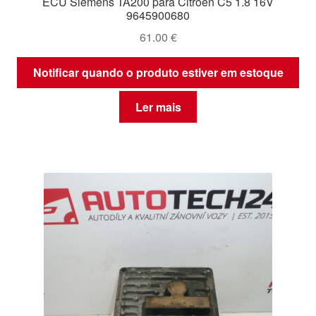
ECU Siemens TA200 para Citroën C5 1.8 16V
9645900680
61.00
€
Notificar quando o produto estiver em estoque
Ler mais