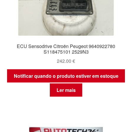
ECU Sensodrive Citroën Peugeot 9640922780
S118475101 2529N3
242.00
€
Notificar quando o produto estiver em estoque
Ler mais