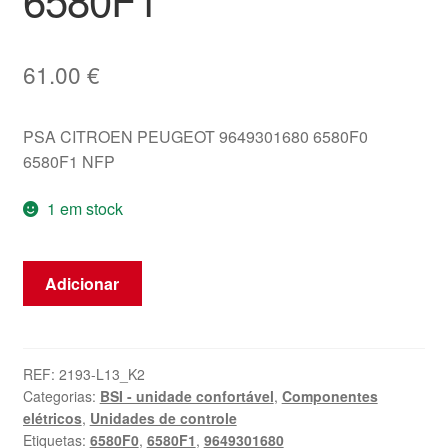
61.00
€
PSA CITROEN PEUGEOT 9649301680 6580F0
6580F1 NFP
1 em stock
Quantidade
Adicionar
de
ECU
LEAR
BSI
REF:
2193-L13_K2
Categorias:
BSI - unidade confortável
,
Componentes
Citroën
elétricos
,
Unidades de controle
C5
Etiquetas:
6580F0
,
6580F1
,
9649301680
9649301680