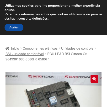
ENVIO a partir de 7 EUR
Utilizamos cookies para lhe proporcionar a melhor experiência
online.
Seg-Sex, das 9h às 16h
800 500 967
Para mais informações sobre que cookies utilizamos ou para os
desligar, consulte
definições
.
Ir
Saltar
Menu
Aceitar
para
para
a
o
Início
navegação
conteúdo
Início
Componentes elétricos
Unidades de controle
Carrinho
BSI - unidade confortável
ECU LEAR BSI Citroën C5
9649301680 6580F0 6580F1
Confira
Contato
🔍
Envio para todo o planeta
Minha conta