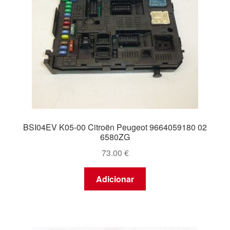
BSI04EV K05-00 Citroën Peugeot 9664059180 02
6580ZG
73.00
€
Adicionar