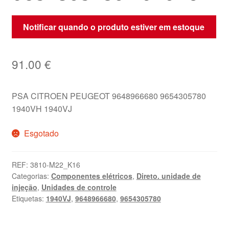
Notificar quando o produto estiver em estoque
91.00
€
PSA CITROEN PEUGEOT 9648966680 9654305780
1940VH 1940VJ
Esgotado
REF:
3810-M22_K16
Categorias:
Componentes elétricos
,
Direto. unidade de
injeção
,
Unidades de controle
Etiquetas:
1940VJ
,
9648966680
,
9654305780