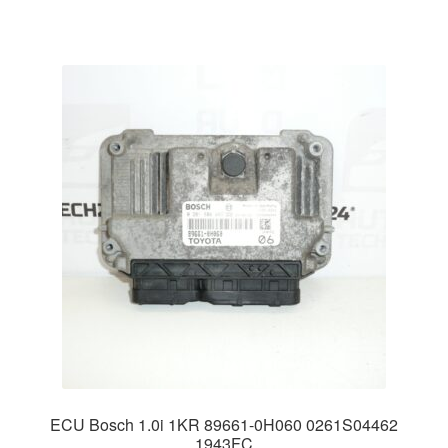
ECU Bosch 1.0i 1KR 89661-0H060 0261S04462
1943FC