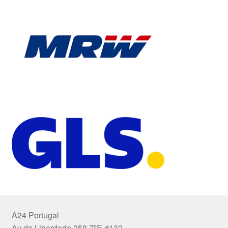
A24 Portugal
Av da Liberdade 258 7ºE #132