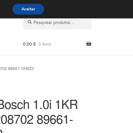
s 9h às 16h
800 500 967
Aceitar
Pesquisar
Pesquisa
por:
0.00
€
0 itens
8702 89661-0H023
osch 1.0i 1KR
08702 89661-