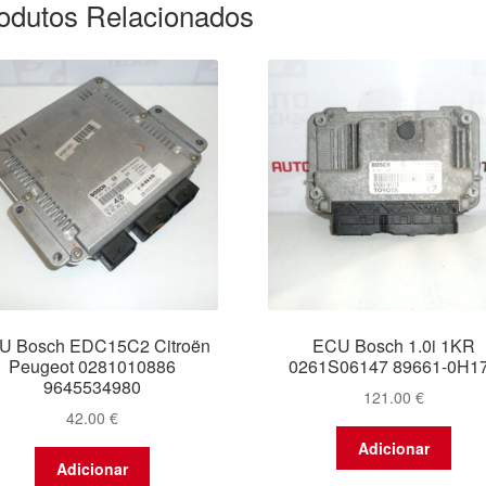
odutos Relacionados
U Bosch EDC15C2 Citroën
ECU Bosch 1.0i 1KR
Peugeot 0281010886
0261S06147 89661-0H1
9645534980
121.00
€
42.00
€
Adicionar
Adicionar