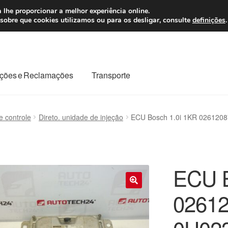
 7 EUR
Seg-Sex, da
 lhe proporcionar a melhor experiência online.
sobre que cookies utilizamos ou para os desligar, consulte
definições
.
ções e Reclamações
Transporte
odo o planeta
Minha conta
Pagamentos
Pagamentos
e controle
Direto. unidade de injeção
ECU Bosch 1.0i 1KR 026120
Reclamação
Reclamações
Sobre nós
Termos e Condições
ECU B
02612
🔍