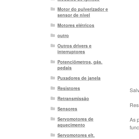
Motor do pulverizador e
sensor de nível
Motores elétricos
outro
Outros drivers e
interruptores
Potenciômetros, gás.
pedais
Puxadores de janela
Resistores
Salv
Retransmissão
Rese
Sensores
Servomotores de
As p
aquecimento
fun
Servomotores elt.