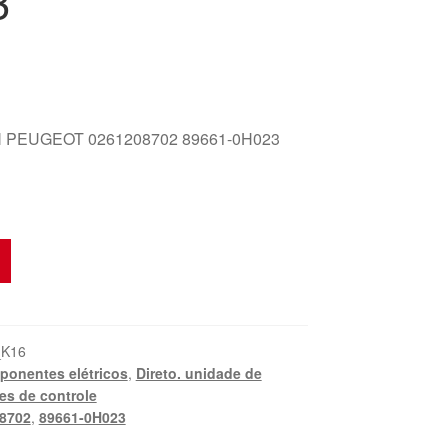
3
 PEUGEOT 0261208702 89661-0H023
_K16
onentes elétricos
,
Direto. unidade de
es de controle
8702
,
89661-0H023