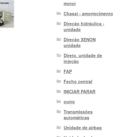
motor
Chassi - amortecimento
Direção hidráulica -
unidade
Direção XENON
unidade
Direto. unidade de
injeção
FAP
Fecho central
INICIAR PARAR
outro
Transmissões
automáticas
Unidade de airbag