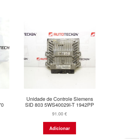
Unidade de Controle Siemens
70
SID 803 5WS40029I-T 1942PP
91.00
€
Adicionar