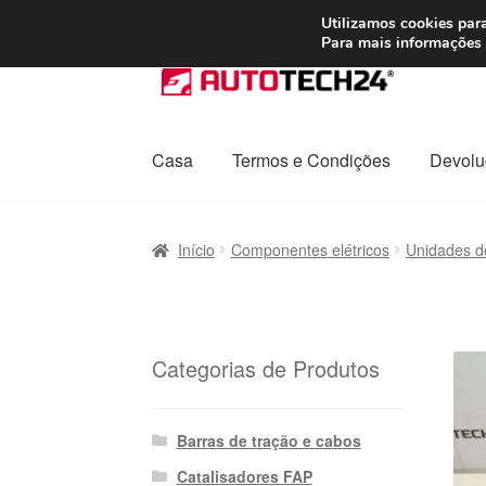
ENVIO a partir de
Utilizamos cookies para
Para mais informações 
Ir
Saltar
para
para
a
o
navegação
conteúdo
Casa
Termos e Condições
Devolu
Início
Carrinho
Confira
Contato
Envio para t
Início
Componentes elétricos
Unidades d
Política de Privacidade
Procedimento de 
Transporte
Categorias de Produtos
Barras de tração e cabos
Catalisadores FAP