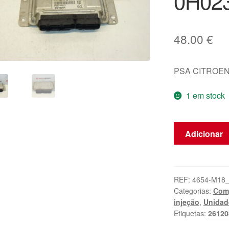
0H02
48.00
€
PSA CITROEN
1 em stock
Quantidade
Adicionar
de
ECU
Bosch
1.0i
REF:
4654-M18
Categorias:
Comp
1KR
injeção
,
Unidad
0261208702
Etiquetas:
26120
89661-