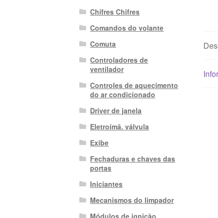
Chifres Chifres
Comandos do volante
Comuta
Des
Controladores de
ventilador
Info
Controles de aquecimento
do ar condicionado
Driver de janela
Eletroímã. válvula
Exibe
Fechaduras e chaves das
portas
Iniciantes
Mecanismos do limpador
Módulos de ignição